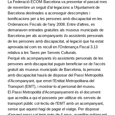
La Federació ECOM Barcelona va presentar el passat mes
de novembre un seguit d’al·legacions a l’Ajuntament de
Barcelona destinades a aconseguir descomptes i
bonificacions per a les persones amb discapacitat en les
Ordenances Fiscals de l’any 2008. Entre d’altres, es
demanaven entrades gratuïtes als museus municipals de
Barcelona per als acompanyants i/o assistents personals
de les persones amb discapacitat, al·legació que ha estat
aprovada tal com es recull en l’Ordenança Fiscal 3.13
relativa a les Taxes per Serveis Culturals.
Perquè els acompanyants i/o assistents personals de les
persones amb discapacitat puguin beneficiar-se de l’accés
gratuït als museus municipals de Barcelona, la persona
amb discapacitat haurà de disposar del Passi Metropolità
d’Acompanyant, que emet l’Entitat Metropolitana del
Transport (EMT), i mostrar-lo al personal del museu.
El Passi Metropolità d’Acompanyament és el document
que acredita a qui el posseeix per utilitzar els serveis de
transport públic col·lectiu de l’EMT amb un acompanyant,
sense que aquest hagi de pagar el viatge. Per disposar
d’aquest passi cal tenir més de 4 anys, acreditar mitjançant