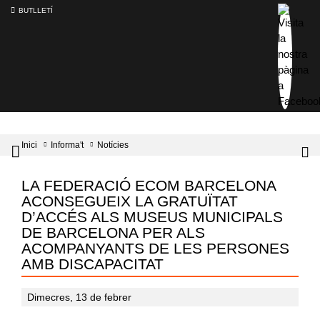
BUTLLETÍ
Inici
Informa't
Notícies
Mobile
Lo
menu
tog
toggler
LA FEDERACIÓ ECOM BARCELONA
ACONSEGUEIX LA GRATUÏTAT
D’ACCÉS ALS MUSEUS MUNICIPALS
DE BARCELONA PER ALS
ACOMPANYANTS DE LES PERSONES
AMB DISCAPACITAT
Dimecres, 13 de febrer