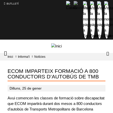
BUTLLETÍ
Mobile
Lo
Inici
Informa't
Notícies
menu
tog
toggler
ECOM IMPARTEIX FORMACIÓ A 800
CONDUCTORS D’AUTOBÚS DE TMB
Dilluns, 25 de gener
Avui comencen les classes de formació sobre discapacitat
que ECOM impartirà durant dos mesos a 800 conductors
d’autobús de Transports Metropolitans de Barcelona