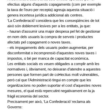
efectius alguns d’aquests copagaments (com per exemple
la taxa de l’euro per recepta) agreuja aquesta situació i
genera incertesa jurídica addicional als centres.
‘La Confederació’ considera que les conseqüències de tot
això són doblement lesives per a les entitats, ja que:
- hauran d’assumir una major despesa pel fet de gestionar
en nom dels usuaris la compra de serveis i productes
afectats pel copagament o noves taxes.
- els impagaments dels usuaris poden augmentar, per
disconformitat o incomprensió d’aquestes noves taxes i
impostos, o bé per manca de capacitat econòmica.
Les entitats socials es veuen obligades a complir amb les
normatives i, òbviament, no deixaran d’atendre a aquestes
persones que formen part de col•lectius molt vulnerables,
però cal que l’Administració tingui en compte que les
organitzacions no poden suportar el cost d’aquestes noves
mesures, el qual està repercutint negativament en la ja
fràgil economia del sector.
Precisament per això, ‘La Confederació’ reclama als
Governs: