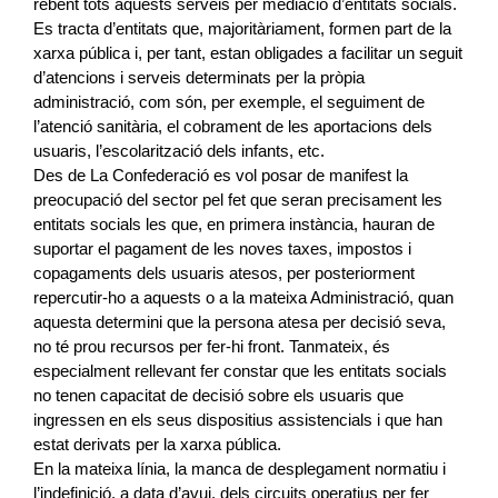
rebent tots aquests serveis per mediació d’entitats socials.
Es tracta d’entitats que, majoritàriament, formen part de la
xarxa pública i, per tant, estan obligades a facilitar un seguit
d’atencions i serveis determinats per la pròpia
administració, com són, per exemple, el seguiment de
l’atenció sanitària, el cobrament de les aportacions dels
usuaris, l’escolarització dels infants, etc.
Des de La Confederació es vol posar de manifest la
preocupació del sector pel fet que seran precisament les
entitats socials les que, en primera instància, hauran de
suportar el pagament de les noves taxes, impostos i
copagaments dels usuaris atesos, per posteriorment
repercutir-ho a aquests o a la mateixa Administració, quan
aquesta determini que la persona atesa per decisió seva,
no té prou recursos per fer-hi front. Tanmateix, és
especialment rellevant fer constar que les entitats socials
no tenen capacitat de decisió sobre els usuaris que
ingressen en els seus dispositius assistencials i que han
estat derivats per la xarxa pública.
En la mateixa línia, la manca de desplegament normatiu i
l’indefinició, a data d’avui, dels circuits operatius per fer