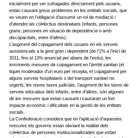
inicialment per ser sufragades directament pels usuaris,
estan causant greus problemes en les entitats socials, que
es veuen en l’obligació d’assumir un rol de mediació i
d’atendre als col•lectius destinataris (infants, persones
grans, persones en situació de dependència o amb
discapacitats, entre d’altres).
L’augment del copagament dels usuaris en els serveis
assistencials a la gent gran i dependent (de l’1% a l’inici de
2011, fins el 13% anunciat per abans de l’estiu), les
imminents mesures de copagament en l’àmbit sanitari (el
tiquet moderador d’un euro per recepta, el copagament per
alguns serveis hospitalaris o del transport sanitari no
urgent), les noves taxes judicials, l’augment de les taxes de
serveis educatius dels infants, entre d’altres, són algunes
de les mesures que estan causant i causaran un fort
impacte econòmic i dificultats en la gestió de les entitats
socials.
La Confederació considera que en l’aplicació d’aquestes
mesures els governs estan obviant la realitat dels
col•lectius de persones institucionalitzades que estan