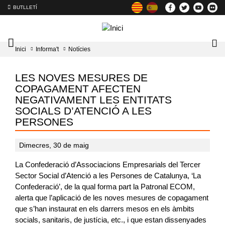
BUTLLETÍ
Mobile
Lo
Inici
Informa't
Notícies
menu
tog
toggler
LES NOVES MESURES DE
COPAGAMENT AFECTEN
NEGATIVAMENT LES ENTITATS
SOCIALS D’ATENCIÓ A LES
PERSONES
Dimecres, 30 de maig
La Confederació d’Associacions Empresarials del Tercer
Sector Social d’Atenció a les Persones de Catalunya, ‘La
Confederació’, de la qual forma part la Patronal ECOM,
alerta que l’aplicació de les noves mesures de copagament
que s’han instaurat en els darrers mesos en els àmbits
socials, sanitaris, de justícia, etc., i que estan dissenyades