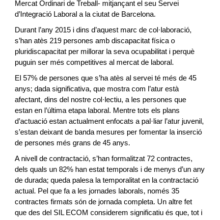
Mercat Ordinari de Treball- mitjançant el seu Servei
d’Integració Laboral a la ciutat de Barcelona.
Durant l’any 2015 i dins d’aquest marc de col·laboració,
s’han atès 219 persones amb discapacitat física o
pluridiscapacitat per millorar la seva ocupabilitat i perquè
puguin ser més competitives al mercat de laboral.
El 57% de persones que s’ha atès al servei té més de 45
anys; dada significativa, que mostra com l’atur està
afectant, dins del nostre col·lectiu, a les persones que
estan en l’última etapa laboral. Mentre tots els plans
d’actuació estan actualment enfocats a pal·liar l’atur juvenil,
s’estan deixant de banda mesures per fomentar la inserció
de persones més grans de 45 anys.
A nivell de contractació, s’han formalitzat 72 contractes,
dels quals un 82% han estat temporals i de menys d’un any
de durada; queda palesa la temporalitat en la contractació
actual. Pel que fa a les jornades laborals, només 35
contractes firmats són de jornada completa. Un altre fet
que des del SIL ECOM considerem significatiu és que, tot i