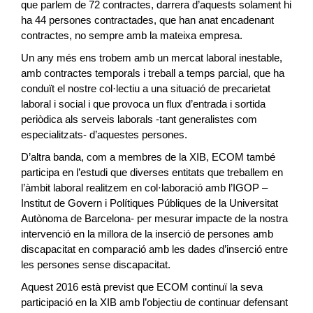
que parlem de 72 contractes, darrera d’aquests solament hi
ha 44 persones contractades, que han anat encadenant
contractes, no sempre amb la mateixa empresa.
Un any més ens trobem amb un mercat laboral inestable,
amb contractes temporals i treball a temps parcial, que ha
conduït el nostre col·lectiu a una situació de precarietat
laboral i social i que provoca un flux d’entrada i sortida
periòdica als serveis laborals -tant generalistes com
especialitzats- d’aquestes persones.
D’altra banda, com a membres de la XIB, ECOM també
participa en l’estudi que diverses entitats que treballem en
l’àmbit laboral realitzem en col·laboració amb l’IGOP –
Institut de Govern i Polítiques Públiques de la Universitat
Autònoma de Barcelona- per mesurar impacte de la nostra
intervenció en la millora de la inserció de persones amb
discapacitat en comparació amb les dades d’inserció entre
les persones sense discapacitat.
Aquest 2016 està previst que ECOM continuï la seva
participació en la XIB amb l’objectiu de continuar defensant