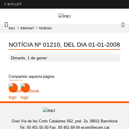
BUTLLETÍ
Mobile
Lo
Inici
Informa't
Notícies
menu
tog
toggler
NOTÍCIA Nº 01210, DEL DIA 01-01-2008
Dimarts, 1 de gener
Comparteix aquesta pàgina
Gran Via de les Corts Catalanes 562, pral. 2a. 08011 Barcelona
Tel. 93 451 55 50 Fax. 93 451 69 04
ecom@ecom.cat