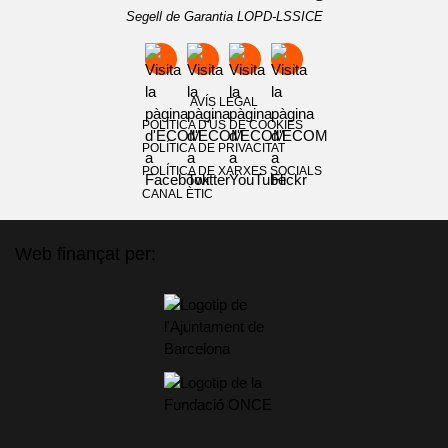
Segell de Garantia LOPD-LSSICE
AVÍS LEGAL
POLÍTICA D'ÚS DE COOKIES
POLÍTICA DE PRIVACITAT
POLÍTICA DE XARXES SOCIALS
CANAL ÈTIC
Web finançat per: