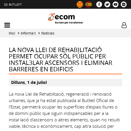
BUTLLETÍ
Mobile
Log
menu
tog
Inici
Informa't
Notícies
toggler
LA NOVA LLEI DE REHABILITACIÓ
PERMET OCUPAR SÒL PÚBLIC PER
INSTAL3LAR ASCENSORS I ELIMINAR
BARRERES EN EDIFICIS
Dilluns, 1 de juliol
La nova Llei de Rehabilitació, regeneració i renovació
urbanes, que ja ha estat publicada al Butlletí Oficial de
l'Estat, permetrà ocupar les superfícies d'espais lliures o
de domini públic que siguin indispensables per a la
instal·lació d'ascensors o altres elements, quan no resulti
viable, tècnica o econòmicament, cap altra solució per