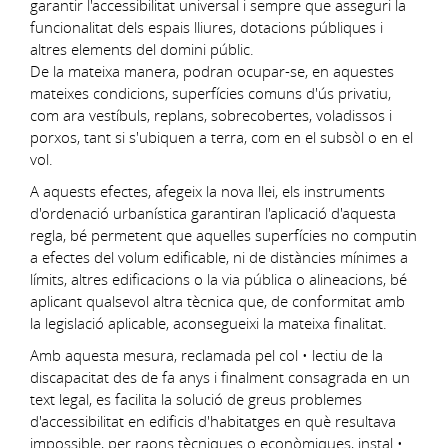
garantir l'accessibilitat universal i sempre que asseguri la
funcionalitat dels espais lliures, dotacions públiques i
altres elements del domini públic.
De la mateixa manera, podran ocupar-se, en aquestes
mateixes condicions, superfícies comuns d'ús privatiu,
com ara vestíbuls, replans, sobrecobertes, voladissos i
porxos, tant si s'ubiquen a terra, com en el subsòl o en el
vol.
A aquests efectes, afegeix la nova llei, els instruments
d'ordenació urbanística garantiran l'aplicació d'aquesta
regla, bé permetent que aquelles superfícies no computin
a efectes del volum edificable, ni de distàncies mínimes a
límits, altres edificacions o la via pública o alineacions, bé
aplicant qualsevol altra tècnica que, de conformitat amb
la legislació aplicable, aconsegueixi la mateixa finalitat.
Amb aquesta mesura, reclamada pel col • lectiu de la
discapacitat des de fa anys i finalment consagrada en un
text legal, es facilita la solució de greus problemes
d'accessibilitat en edificis d'habitatges en què resultava
impossible, per raons tècniques o econòmiques, instal •