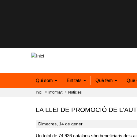
Qui som
Entitats
Què fem
Què 
Inici
Informa't
Notícies
LA LLEI DE PROMOCIÓ DE L’A
Dimecres, 14 de gener
Un total de 74.936 catalans són beneficiaris dels a