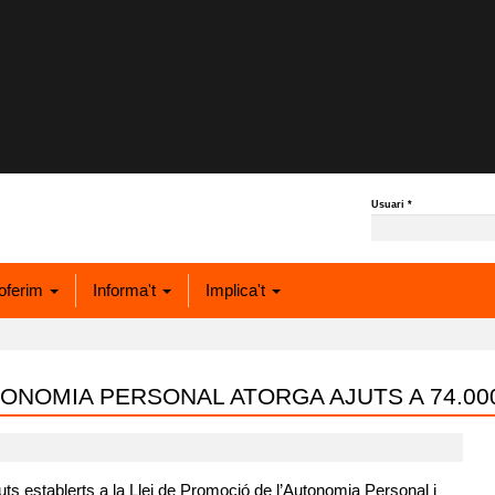
Usuari
*
oferim
Informa't
Implica't
UTONOMIA PERSONAL ATORGA AJUTS A 74.0
juts establerts a la Llei de Promoció de l’Autonomia Personal i