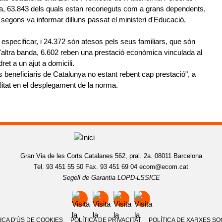
a, 63.843 dels quals estan reconeguts com a grans dependents,
segons va informar dilluns passat el ministeri d'Educació,
 especificar, i 24.372 són atesos pels seus familiars, que són
ltra banda, 6.602 reben una prestació econòmica vinculada al
ret a un ajut a domicili.
beneficiaris de Catalunya no estant rebent cap prestació", a
litat en el desplegament de la norma.
Gran Via de les Corts Catalanes 562, pral. 2a. 08011 Barcelona
Tel. 93 451 55 50 Fax. 93 451 69 04
ecom@ecom.cat
Segell de Garantia LOPD-LSSICE
ICA D'ÚS DE COOKIES
POLÍTICA DE PRIVACITAT
POLÍTICA DE XARXES SO