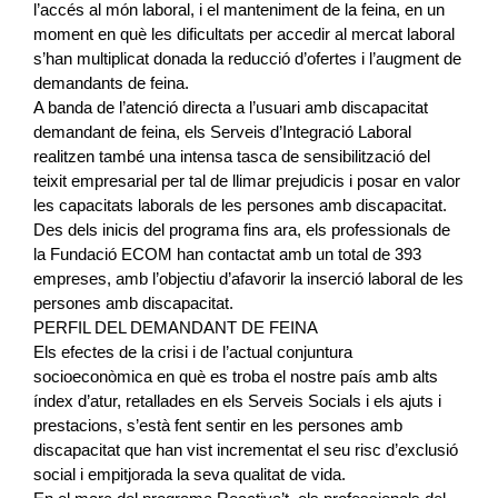
l’accés al món laboral, i el manteniment de la feina, en un
moment en què les dificultats per accedir al mercat laboral
s’han multiplicat donada la reducció d’ofertes i l’augment de
demandants de feina.
A banda de l’atenció directa a l’usuari amb discapacitat
demandant de feina, els Serveis d’Integració Laboral
realitzen també una intensa tasca de sensibilització del
teixit empresarial per tal de llimar prejudicis i posar en valor
les capacitats laborals de les persones amb discapacitat.
Des dels inicis del programa fins ara, els professionals de
la Fundació ECOM han contactat amb un total de 393
empreses, amb l’objectiu d’afavorir la inserció laboral de les
persones amb discapacitat.
PERFIL DEL DEMANDANT DE FEINA
Els efectes de la crisi i de l’actual conjuntura
socioeconòmica en què es troba el nostre país amb alts
índex d’atur, retallades en els Serveis Socials i els ajuts i
prestacions, s’està fent sentir en les persones amb
discapacitat que han vist incrementat el seu risc d’exclusió
social i empitjorada la seva qualitat de vida.