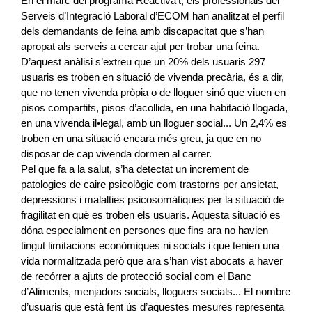
En el marc del programa Reactiva’t, els professionals del
Serveis d’Integració Laboral d’ECOM han analitzat el perfil
dels demandants de feina amb discapacitat que s’han
apropat als serveis a cercar ajut per trobar una feina.
D’aquest anàlisi s’extreu que un 20% dels usuaris 297
usuaris es troben en situació de vivenda precària, és a dir,
que no tenen vivenda pròpia o de lloguer sinó que viuen en
pisos compartits, pisos d’acollida, en una habitació llogada,
en una vivenda il•legal, amb un lloguer social... Un 2,4% es
troben en una situació encara més greu, ja que en no
disposar de cap vivenda dormen al carrer.
Pel que fa a la salut, s’ha detectat un increment de
patologies de caire psicològic com trastorns per ansietat,
depressions i malalties psicosomàtiques per la situació de
fragilitat en què es troben els usuaris. Aquesta situació es
dóna especialment en persones que fins ara no havien
tingut limitacions econòmiques ni socials i que tenien una
vida normalitzada però que ara s’han vist abocats a haver
de recórrer a ajuts de protecció social com el Banc
d’Aliments, menjadors socials, lloguers socials... El nombre
d’usuaris que està fent ús d’aquestes mesures representa