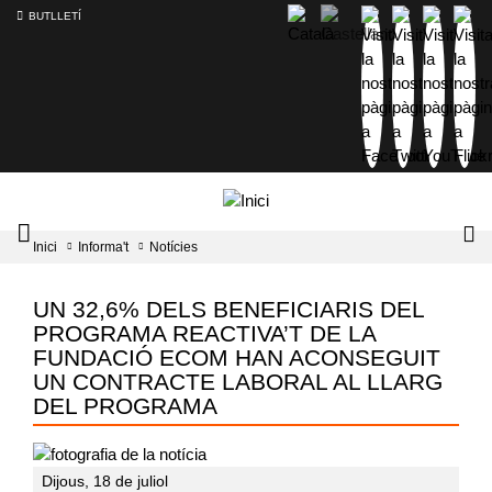
BUTLLETÍ
Mobile
Lo
Inici
Informa't
Notícies
menu
tog
toggler
UN 32,6% DELS BENEFICIARIS DEL
PROGRAMA REACTIVA’T DE LA
FUNDACIÓ ECOM HAN ACONSEGUIT
UN CONTRACTE LABORAL AL LLARG
DEL PROGRAMA
Dijous, 18 de juliol