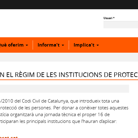
Usuari
*
uè oferim
Informa't
Implica't
N EL RÈGIM DE LES INSTITUCIONS DE PROTE
5/2010 del Codi Civil de Catalunya, que introdueix tota una
 protecció de les persones. Per donar a conèixer totes aquestes
tícia organitzarà una jornada tècnica el proper 16 de
ciparan les principals institucions que l’hauran d’aplicar:
ncat.cat
.