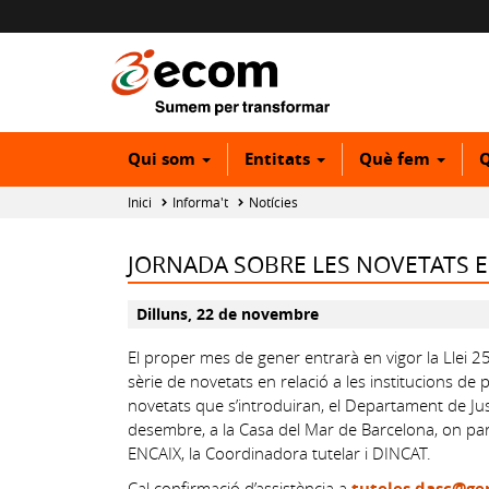
Qui som
Entitats
Què fem
Q
Inici
Informa't
Notícies
JORNADA SOBRE LES NOVETATS E
Dilluns, 22 de novembre
El proper mes de gener entrarà en vigor la Llei 2
sèrie de novetats en relació a les institucions de
novetats que s’introduiran, el Departament de Jus
desembre, a la Casa del Mar de Barcelona, on parti
ENCAIX, la Coordinadora tutelar i DINCAT.
Cal confirmació d’assistència a
tuteles.dasc@ge