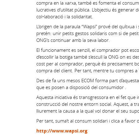
compra en la xarxa, també es fomenta el consum so
lucratives d’utilitat pública. L’objectiu és generar
col•laboració i la solidaritat.
L’origen de la paraula “Wapsi” prové del quítxua i
pretén: unir petits gestos solidaris com si de peti
ONG’s continuar amb la seva labor.
El funcionament es senzill, el comprador pot es
d’escollir la botiga també s’escull la ONG on es 
cost per al comprador, perquè és precisament bot
compra del client. Per tant, mentre tu compres a 
Des de fa uns mesos ECOM forma part d’aquesta ini
que es posen a disposició del consumidor .
Aquesta iniciativa és transgressora en el fet que i
construcció del nostre entorn social. Aquest, a trav
lliurement la causa a la qual vol donar el seu supo
Per tant, suma’t al consum solidari i clica a favo
http://www.wapsi.org