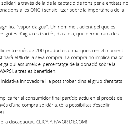
lidari a través de la de la captació de fons per a entitats no
 donacions a les ONG i sensibilitzar sobre la importància de la
 significa “vapor d’aigua”. Un nom molt adient pel que es
tes gotes d’aigua es tractés, dia a dia, que permetran a les
collir entre més de 200 productes o marques i en el moment
destinarà el % de la seva compra. La compra no implica major
iga qui assumeix el percentatge de la donació sobre la
WAPSI, altres es beneficien.
ciativa innovadora i la pots trobar dins el grup d’entitats
mplica fer al consumidor final partícip actiu en el procés de
és d’una compra solidària, té la possibilitat d’escollir
rt.
r de la discapacitat. CLICA A FAVOR D’ECOM!