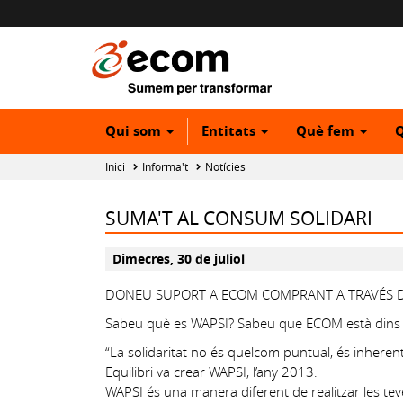
Qui som
Entitats
Què fem
Q
Inici
Informa't
Notícies
SUMA'T AL CONSUM SOLIDARI
Dimecres, 30 de juliol
DONEU SUPORT A ECOM COMPRANT A TRAVÉS D
Sabeu què es WAPSI? Sabeu que ECOM està dins 
“La solidaritat no és quelcom puntual, és inheren
Equilibri va crear WAPSI, l’any 2013.
WAPSI és una manera diferent de realitzar les tev