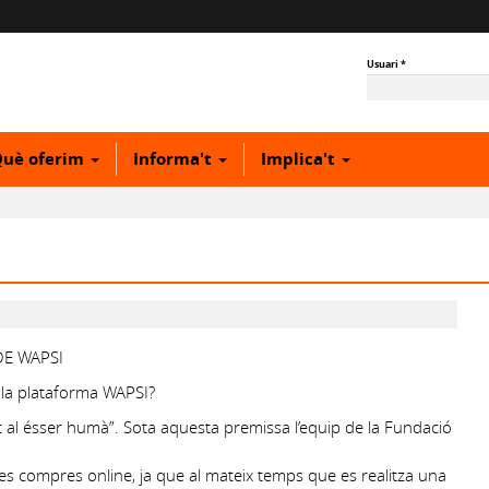
Usuari
*
uè oferim
Informa't
Implica't
E WAPSI
la plataforma WAPSI?
t al ésser humà”. Sota aquesta premissa l’equip de la Fundació
es compres online, ja que al mateix temps que es realitza una