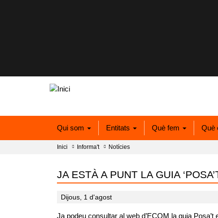
Qui som
Entitats
Què fem
Què 
Inici
Informa't
Notícies
JA ESTÀ A PUNT LA GUIA ‘POS
Dijous, 1 d'agost
Ja podeu consultar al web d’ECOM la guia Posa’t