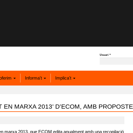
Usuari
*
oferim
Informa't
Implica't
A’T EN MARXA 2013’ D’ECOM, AMB PROPOS
 en marxa 2013, que ECOM edita anualment amb una recopilació