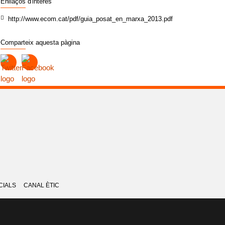
Enllaços d'interès
http://www.ecom.cat/pdf/guia_posat_en_marxa_2013.pdf
Comparteix aquesta pàgina
CIALS
CANAL ÈTIC