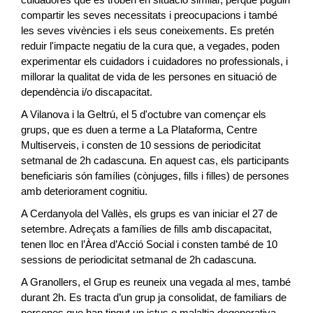
compartir les seves necessitats i preocupacions i també
les seves vivències i els seus coneixements. Es pretén
reduir l'impacte negatiu de la cura que, a vegades, poden
experimentar els cuidadors i cuidadores no professionals, i
millorar la qualitat de vida de les persones en situació de
dependència i/o discapacitat.
A Vilanova i la Geltrú, el 5 d'octubre van començar els
grups, que es duen a terme a La Plataforma, Centre
Multiserveis, i consten de 10 sessions de periodicitat
setmanal de 2h cadascuna. En aquest cas, els participants
beneficiaris són famílies (cònjuges, fills i filles) de persones
amb deteriorament cognitiu.
A Cerdanyola del Vallès, els grups es van iniciar el 27 de
setembre. Adreçats a famílies de fills amb discapacitat,
tenen lloc en l’Àrea d’Acció Social i consten també de 10
sessions de periodicitat setmanal de 2h cadascuna.
A Granollers, el Grup es reuneix una vegada al mes, també
durant 2h. Es tracta d’un grup ja consolidat, de familiars de
persones que han tingut un ictus o malaltia degenerativa.