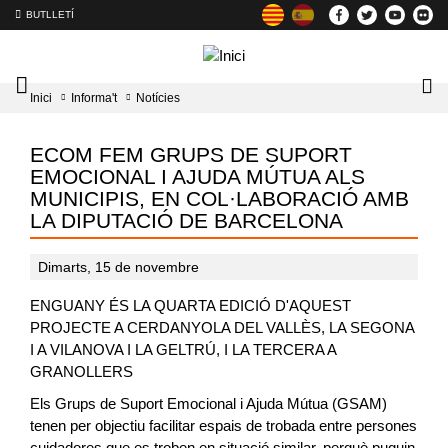
BUTLLETÍ
Mobile
Lo
Inici
Informa't
Notícies
menu
tog
toggler
ECOM FEM GRUPS DE SUPORT
EMOCIONAL I AJUDA MÚTUA ALS
MUNICIPIS, EN COL·LABORACIÓ AMB
LA DIPUTACIÓ DE BARCELONA
Dimarts, 15 de novembre
ENGUANY ÉS LA QUARTA EDICIÓ D'AQUEST
PROJECTE A CERDANYOLA DEL VALLÈS, LA SEGONA
I A VILANOVA I LA GELTRÚ, I LA TERCERA A
GRANOLLERS
Els Grups de Suport Emocional i Ajuda Mútua (GSAM)
tenen per objectiu facilitar espais de trobada entre persones
cuidadores que es troben en situació similar, perquè puguin