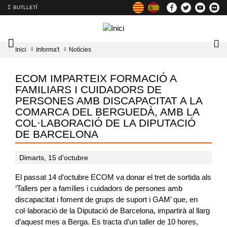
BUTLLETÍ
Mobile
Lo
Inici
Informa't
Notícies
menu
tog
toggler
ECOM IMPARTEIX FORMACIÓ A
FAMILIARS I CUIDADORS DE
PERSONES AMB DISCAPACITAT A LA
COMARCA DEL BERGUEDÀ, AMB LA
COL·LABORACIÓ DE LA DIPUTACIÓ
DE BARCELONA
Dimarts, 15 d'octubre
El passat 14 d’octubre ECOM va donar el tret de sortida als
‘Tallers per a famílies i cuidadors de persones amb
discapacitat i foment de grups de suport i GAM’ que, en
col·laboració de la Diputació de Barcelona, impartirà al llarg
d’aquest mes a Berga. Es tracta d’un taller de 10 hores,