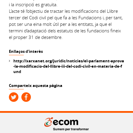
i la inscripció es gratuïta.
L’acte té l’objectiu de tractar les modificacions del Llibre
tercer del Codi civil pel que fa a les Fundacions i, per tant,
pot ser una eina molt útil per a les entitats, ja que el
termini d’adaptació dels estatuts de les fundacions fineix
el proper 31 de desembre.
Enllaços d'interès
http://xarxanet.org/juridic/noticies/el-parlament-aprova
-la-modificacio-del-llibre-iii-del-codi-civil-en-materia-de-f
und
Comparteix aquesta pàgina