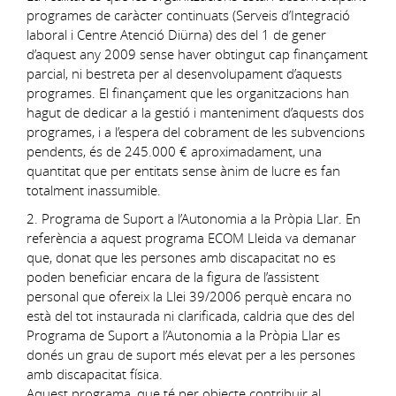
programes de caràcter continuats (Serveis d’Integració
laboral i Centre Atenció Diürna) des del 1 de gener
d’aquest any 2009 sense haver obtingut cap finançament
parcial, ni bestreta per al desenvolupament d’aquests
programes. El finançament que les organitzacions han
hagut de dedicar a la gestió i manteniment d’aquests dos
programes, i a l’espera del cobrament de les subvencions
pendents, és de 245.000 € aproximadament, una
quantitat que per entitats sense ànim de lucre es fan
totalment inassumible.
2. Programa de Suport a l’Autonomia a la Pròpia Llar. En
referència a aquest programa ECOM Lleida va demanar
que, donat que les persones amb discapacitat no es
poden beneficiar encara de la figura de l’assistent
personal que ofereix la Llei 39/2006 perquè encara no
està del tot instaurada ni clarificada, caldria que des del
Programa de Suport a l’Autonomia a la Pròpia Llar es
donés un grau de suport més elevat per a les persones
amb discapacitat física.
Aquest programa, que té per objecte contribuir al