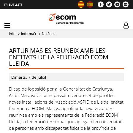
BUTLLETÍ
Mobile
Log
menu
tog
Inici
Informa't
Notícies
toggler
ARTUR MAS ES REUNEIX AMB LES
ENTITATS DE LA FEDERACIÓ ECOM
LLEIDA
Dimarts, 7 de juliol
El cap de l’oposició per a la Generalitat de Catalunya,
Artur Mas, va visitar el passat divendres 3 de juliol les
noves instal·lacions de l’Associació ASPID de Lleida, entitat
federada a ECOM. Mas va aprofitar la seva visita per
reunir-se amb els representants de la Federació ECOM
Lleida, la federació territorial que aplega diferents entitats
de persones amb discapacitat física de la província de