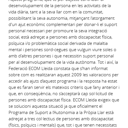
desenvolupament de la persona en les activitats de la
vida diària, tant a la seva llar com en la comunitat,
possibilitant la seva autonomia, mitjançant l'atorgament
d'un ajut econòmic complementari per donar-li el suport
personal necessari per promoure la seva integració
social, està adreçat a persones amb discapacitat física,
psíquica i/o problemàtica social derivada de malaltia
mental i persones sord-cegues que vulguin viure soles o
amb d'altres persones i que necessitin suport personal
per al desenvolupament de la vida autònoma. Tot i així, la
Federació ECOM Lleida constata que s’han informat
sobre com es realitzaran aquest 2009 les valoracions per
accedir als ajuts d’aquest programa i la resposta ha estat
que es faran servir els mateixos criteris que l’any anterior i
que, en conseqüència, no s’acceptarà cap sol·licitud de
persones amb discapacitat física. ECOM Lleida exigeix que
se solucioni aquesta situació ja que oficialment el
Programa de Suport a l’Autonomia a la Pròpia Llar està
adreçat a tres col·lectius de persones amb discapacitat
(físics, psíquics i mentals) que, tot i que tenen necessitats