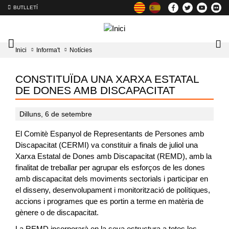
BUTLLETÍ
Mobile
Lo
Inici
Informa't
Notícies
menu
tog
toggler
CONSTITUÏDA UNA XARXA ESTATAL
DE DONES AMB DISCAPACITAT
Dilluns, 6 de setembre
El Comitè Espanyol de Representants de Persones amb
Discapacitat (CERMI) va constituir a finals de juliol una
Xarxa Estatal de Dones amb Discapacitat (REMD), amb la
finalitat de treballar per agrupar els esforços de les dones
amb discapacitat dels moviments sectorials i participar en
el disseny, desenvolupament i monitorització de polítiques,
accions i programes que es portin a terme en matèria de
gènere o de discapacitat.
La REMD incorporarà en la seva estructura a totes les