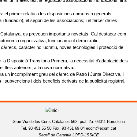
a en un mateix text la regulació d’associacions i fundacions, fins
ols: el primer relatiu a les disposicions comuns o generals
 i fundació); el segon de les associacions; i el tercer de les
 de Catalunya, es preveuen importants novetats. Cal destacar com
l: autonomia organitzativa, funcionament democràtic,
s càrrecs, caràcter no lucratiu, noves tecnologies i protecció de
la Disposició Transitòria Primera, la necessitat d’adaptació dels
er lleis anteriors, a la nova normativa.
a un incompliment greu del càrrec de Patró i Junta Directiva, i
 i subvencions i dels beneficis derivats de la publicitat registral.
Gran Via de les Corts Catalanes 562, pral. 2a. 08011 Barcelona
Tel. 93 451 55 50 Fax. 93 451 69 04
ecom@ecom.cat
Segell de Garantia LOPD-LSSICE