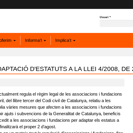
Usuari
*
oferim
Informa't
Implica't
APTACIÓ D'ESTATUTS A LA LLEI 4/2008, DE 
 actualment regula el règim legal de les associacions i fundacions
, del llibre tercer del Codi civil de Catalunya, relatiu a les
lia vàries mesures que afecten a les associacions i fundacions
ir ajuts i subvencions de la Generalitat de Catalunya, beneficis
concedit a les associacions i fundacions per adaptar els estatus a
nalitzarà el proper 2 d’agost.