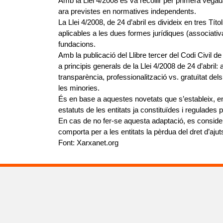
Amb la Llei 4/2008 es va recollir per primera vegad
ara previstes en normatives independents.
La Llei 4/2008, de 24 d’abril es divideix en tres Tít
aplicables a les dues formes jurídiques (associativa
fundacions.
Amb la publicació del Llibre tercer del Codi Civil
a principis generals de la Llei 4/2008 de 24 d’abri
transparència, professionalització vs. gratuïtat del
les minories.
És en base a aquestes novetats que s’estableix, en 
estatuts de les entitats ja constituïdes i regulades p
En cas de no fer-se aquesta adaptació, es consider
comporta per a les entitats la pèrdua del dret d’ajuts
Font: Xarxanet.org