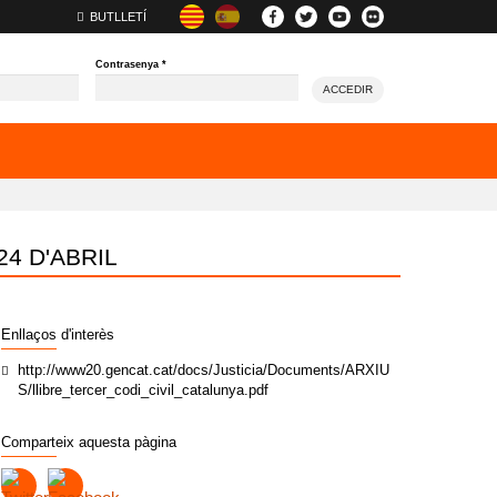
BUTLLETÍ
Contrasenya
*
ACCEDIR
24 D'ABRIL
Enllaços d'interès
http://www20.gencat.cat/docs/Justicia/Documents/ARXIU
S/llibre_tercer_codi_civil_catalunya.pdf
Comparteix aquesta pàgina