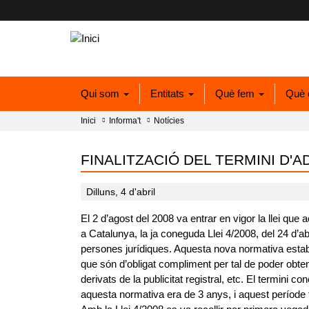
Qui som
Entitats
Què fem
Què 
Inici
Informa't
Notícies
FINALITZACIÓ DEL TERMINI D'AD
Dilluns, 4 d'abril
El 2 d’agost del 2008 va entrar en vigor la llei que
a Catalunya, la ja coneguda Llei 4/2008, del 24 d’abril
persones jurídiques. Aquesta nova normativa estab
que són d’obligat compliment per tal de poder obten
derivats de la publicitat registral, etc. El termini 
aquesta normativa era de 3 anys, i aquest període fi