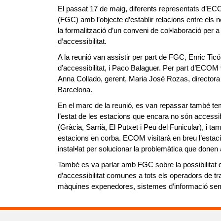
El passat 17 de maig, diferents representats d’EC
(FGC) amb l’objecte d’establir relacions entre els 
la formalització d’un conveni de col•laboració pe
d’accessibilitat.
A la reunió van assistir per part de FGC, Enric Ticó,
d’accessibilitat, i Paco Balaguer. Per part d’ECOM v
Anna Collado, gerent, Maria José Rozas, directora
Barcelona.
En el marc de la reunió, es van repassar també tem
l’estat de les estacions que encara no són accessibl
(Gràcia, Sarrià, El Putxet i Peu del Funicular), i t
estacions en corba. ECOM visitarà en breu l’estac
instal•lat per solucionar la problemàtica que donen a
També es va parlar amb FGC sobre la possibilitat 
d’accessibilitat comunes a tots els operadors de 
màquines expenedores, sistemes d’informació sembla