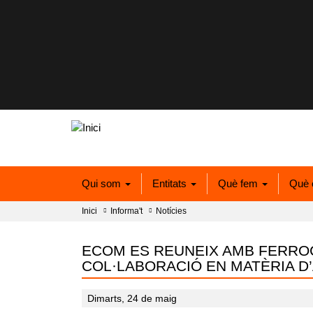
Qui som
Entitats
Què fem
Què 
Inici
Informa't
Notícies
ECOM ES REUNEIX AMB FERROC
COL·LABORACIÓ EN MATÈRIA D’
Dimarts, 24 de maig