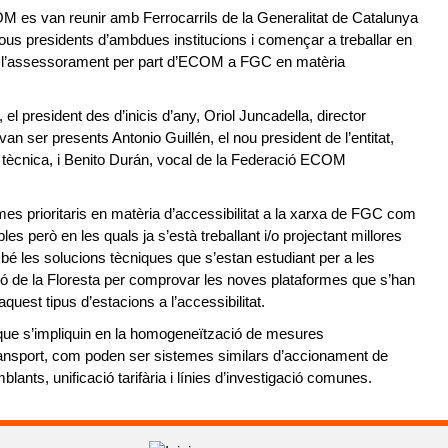
OM es van reunir amb Ferrocarrils de la Generalitat de Catalunya
nous presidents d’ambdues institucions i començar a treballar en
r a l’assessorament per part d’ECOM a FGC en matèria
 el president des d’inicis d’any, Oriol Juncadella, director
an ser presents Antonio Guillén, el nou president de l’entitat,
 tècnica, i Benito Durán, vocal de la Federació ECOM
es prioritaris en matèria d’accessibilitat a la xarxa de FGC com
es però en les quals ja s’està treballant i/o projectant millores
ambé les solucions tècniques que s’estan estudiant per a les
ió de la Floresta per comprovar les noves plataformes que s’han
quest tipus d’estacions a l’accessibilitat.
que s’impliquin en la homogeneïtzació de mesures
transport, com poden ser sistemes similars d’accionament de
nts, unificació tarifària i línies d’investigació comunes.