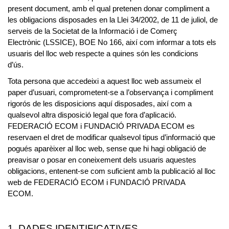
present document, amb el qual pretenen donar compliment a
les obligacions disposades en la Llei 34/2002, de 11 de juliol, de
serveis de la Societat de la Informació i de Comerç
Electrònic (LSSICE), BOE No 166, així com informar a tots els
usuaris del lloc web respecte a quines són les condicions
d’ús.
Tota persona que accedeixi a aquest lloc web assumeix el
paper d’usuari, comprometent-se a l’observança i compliment
rigorós de les disposicions aquí disposades, així com a
qualsevol altra disposició legal que fora d’aplicació.
FEDERACIÓ ECOM i FUNDACIÓ PRIVADA ECOM es
reservaen el dret de modificar qualsevol tipus d’informació que
pogués aparèixer al lloc web, sense que hi hagi obligació de
preavisar o posar en coneixement dels usuaris aquestes
obligacions, entenent-se com suficient amb la publicació al lloc
web de FEDERACIÓ ECOM i FUNDACIÓ PRIVADA
ECOM.
1. DADES IDENTIFICATIVES