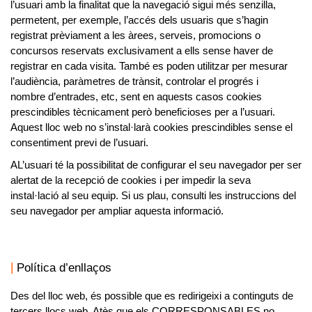
l’usuari amb la finalitat que la navegació sigui més senzilla,
permetent, per exemple, l’accés dels usuaris que s’hagin
registrat prèviament a les àrees, serveis, promocions o
concursos reservats exclusivament a ells sense haver de
registrar en cada visita. També es poden utilitzar per mesurar
l’audiència, paràmetres de trànsit, controlar el progrés i
nombre d’entrades, etc, sent en aquests casos cookies
prescindibles tècnicament però beneficioses per a l’usuari.
Aquest lloc web no s’instal·larà cookies prescindibles sense el
consentiment previ de l’usuari.
AL’usuari té la possibilitat de configurar el seu navegador per ser
alertat de la recepció de cookies i per impedir la seva
instal·lació al seu equip. Si us plau, consulti les instruccions del
seu navegador per ampliar aquesta informació.
Política d’enllaços
Des del lloc web, és possible que es redirigeixi a continguts de
tercers llocs web. Atès que els CORRESPONSABLES no