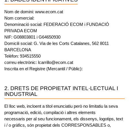
Nom de domini: www.ecom.cat
Nom comercial:
Denominació social: FEDERACIÓ ECOM i FUNDACIÓ
PRIVADA ECOM
NIF: G08803801 i G64650930
Domicili social: G. Via de les Corts Catalanes, 562 8011
BARCELONA
Telèfon: 934515550
correu electrònic: lcarrillo@ecom.cat
Inscrita en el Registre (Mercantil / Públic):
2. DRETS DE PROPIETAT INTEL·LECTUAL I
INDUSTRIAL
El lloc web, incloent a títol enunciatiu però no limitatiu la seva
programació, edició, compilació i altres elements
necessaris per al seu funcionament, els dissenys, logotips, text
i / o gràfics, són propietat dels CORRESPONSABLES o,