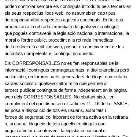
poden controlar sempre els continguts introduïts pels tercers en
els seus respectius llocs web, no assumeixen cap tipus
de responsabilitat respecte a aquests continguts. En tot cas,
procediran a la retirada immediata de qualsevol contingut
que pogués contravenir la legislació nacional o internacional, la
moral o l’ordre públic, procedint a la retirada immediata
de la redirecció a dit lloc web, posant en coneixement de les
autoritats competents el contingut en qüestió.
Els CORRESPONSABLES no es fan responsables de la
informació i continguts emmagatzemats, a títol enunciatiu però
no limitatiu, en fòrums, xats, generadors de blogs, comentaris,
xarxes socials o qualsevol altre mitjà que permeti a
tercers publicar continguts de forma independent en la pàgina
web dels CORRESPONSABLES. No obstant això, i en
compliment del que disposen els articles 11 i 16 de la LSSICE,
es posa a disposició de tots els usuaris, autoritats i
forces de seguretat, col·laborant de forma activa en la retirada
o, si escau, bloqueig de tots aquells continguts que
puguin afectar o contravenir la legislació nacional o