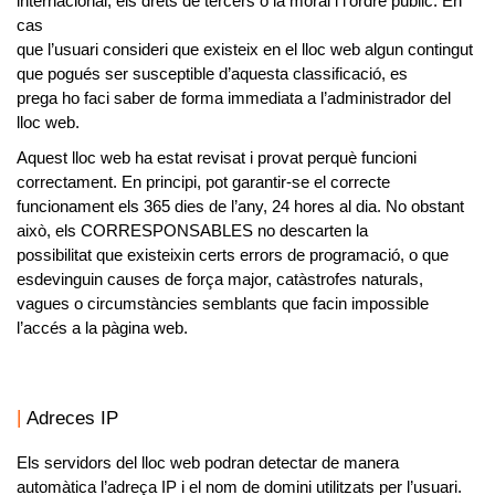
internacional, els drets de tercers o la moral i l’ordre públic. En
cas
que l’usuari consideri que existeix en el lloc web algun contingut
que pogués ser susceptible d’aquesta classificació, es
prega ho faci saber de forma immediata a l’administrador del
lloc web.
Aquest lloc web ha estat revisat i provat perquè funcioni
correctament. En principi, pot garantir-se el correcte
funcionament els 365 dies de l’any, 24 hores al dia. No obstant
això, els CORRESPONSABLES no descarten la
possibilitat que existeixin certs errors de programació, o que
esdevinguin causes de força major, catàstrofes naturals,
vagues o circumstàncies semblants que facin impossible
l’accés a la pàgina web.
Adreces IP
Els servidors del lloc web podran detectar de manera
automàtica l’adreça IP i el nom de domini utilitzats per l’usuari.