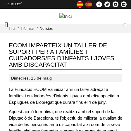
BUTLLETÍ
Mobile
Lo
Inici
Informa't
Notícies
menu
tog
toggler
ECOM IMPARTEIX UN TALLER DE
SUPORT PER A FAMÍLIES I
CUIDADORS/ES D’INFANTS I JOVES
AMB DISCAPACITAT
Dimecres, 15 de maig
La Fundació ECOM va iniciar ahir un taller adreçat a
famílies i cuidadors/es d’infants i joves amb discapacitat a
Esplugues de Llobregat que durarà fins el 4 de juny.
Aquest acció formativa, que realitza amb el suport de la
Diputació de Barcelona, té l’objectiu de millorar la qualitat de
vida de les persones amb discapacitat així com de la seva
família, així com fomentar la creació de grups de suport i