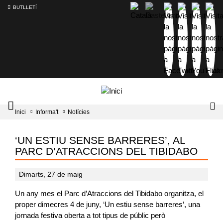
BUTLLETÍ
Mobile
Lo
Inici
Informa't
Notícies
menu
tog
toggler
‘UN ESTIU SENSE BARRERES’, AL
PARC D’ATRACCIONS DEL TIBIDABO
Dimarts, 27 de maig
Un any mes el Parc d’Atraccions del Tibidabo organitza, el
proper dimecres 4 de juny, ‘Un estiu sense barreres’, una
jornada festiva oberta a tot tipus de públic però