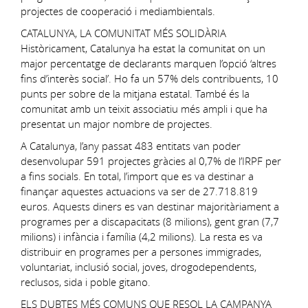
projectes de cooperació i mediambientals.
CATALUNYA, LA COMUNITAT MÉS SOLIDÀRIA
Històricament, Catalunya ha estat la comunitat on un
major percentatge de declarants marquen l’opció ‘altres
fins d’interès social’. Ho fa un 57% dels contribuents, 10
punts per sobre de la mitjana estatal. També és la
comunitat amb un teixit associatiu més ampli i que ha
presentat un major nombre de projectes.
A Catalunya, l’any passat 483 entitats van poder
desenvolupar 591 projectes gràcies al 0,7% de l’IRPF per
a fins socials. En total, l’import que es va destinar a
finançar aquestes actuacions va ser de 27.718.819
euros. Aquests diners es van destinar majoritàriament a
programes per a discapacitats (8 milions), gent gran (7,7
milions) i infància i família (4,2 milions). La resta es va
distribuir en programes per a persones immigrades,
voluntariat, inclusió social, joves, drogodependents,
reclusos, sida i poble gitano.
ELS DUBTES MÉS COMUNS QUE RESOL LA CAMPANYA