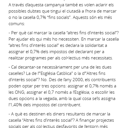
A través d’aquesta campanya també es volen aclarir els
possibles dubtes que tingui el ciutadà a l’hora de marcar
o no la casella 0,7% “fins socials”. Aquests són els més
comuns:
- Per què cal marcar la casella “altres fins d’interès social”?
Per ajudar els qui més ho necessiten. En marcar la casella
“altres fins d’interès social” es declara la solidaritat a
assignar el 0,7% dels impostos del declarant per a
realitzar programes per als col•lectius més necessitats.
- Cal decantar-se necessàriament per una de les dues
caselles? La de l’”Església Catòlica” o la d’”Altres fins
d’interès social”? No. Des de l’any 2000, els contribuents
poden optar per tres opcions: assignar el 0,7% només a
les ONG; assignar el 0,7 només a l’Església; o escollir les
dues opcions a la vegada, amb la qual cosa se’ls assigna
l’1,40% dels impostos del contribuent.
- A què es destinen els diners resultants de marcar la
casella “Altres fins d’interès social”? A finançar projectes
socials per als col·lectius desfavorits de l’entorn més