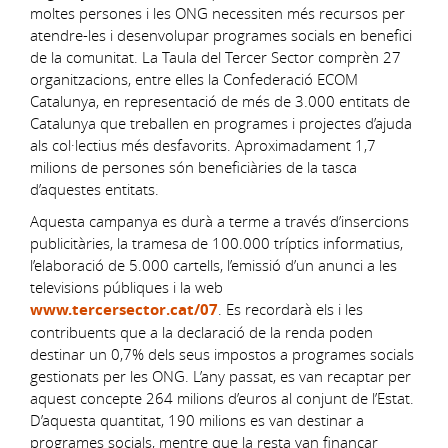
moltes persones i les ONG necessiten més recursos per
atendre-les i desenvolupar programes socials en benefici
de la comunitat. La Taula del Tercer Sector comprèn 27
organitzacions, entre elles la Confederació ECOM
Catalunya, en representació de més de 3.000 entitats de
Catalunya que treballen en programes i projectes d’ajuda
als col·lectius més desfavorits. Aproximadament 1,7
milions de persones són beneficiàries de la tasca
d’aquestes entitats.
Aquesta campanya es durà a terme a través d’insercions
publicitàries, la tramesa de 100.000 tríptics informatius,
l’elaboració de 5.000 cartells, l’emissió d’un anunci a les
televisions públiques i la web
www.tercersector.cat/07
. Es recordarà els i les
contribuents que a la declaració de la renda poden
destinar un 0,7% dels seus impostos a programes socials
gestionats per les ONG. L’any passat, es van recaptar per
aquest concepte 264 milions d’euros al conjunt de l’Estat.
D’aquesta quantitat, 190 milions es van destinar a
programes socials, mentre que la resta van finançar