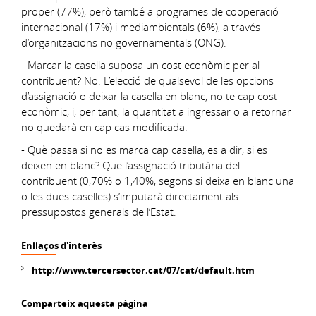
proper (77%), però també a programes de cooperació
internacional (17%) i mediambientals (6%), a través
d’organitzacions no governamentals (ONG).
- Marcar la casella suposa un cost econòmic per al
contribuent? No. L’elecció de qualsevol de les opcions
d’assignació o deixar la casella en blanc, no te cap cost
econòmic, i, per tant, la quantitat a ingressar o a retornar
no quedarà en cap cas modificada.
- Què passa si no es marca cap casella, es a dir, si es
deixen en blanc? Que l’assignació tributària del
contribuent (0,70% o 1,40%, segons si deixa en blanc una
o les dues caselles) s’imputarà directament als
pressupostos generals de l’Estat.
Enllaços d'interès
http://www.tercersector.cat/07/cat/default.htm
Comparteix aquesta pàgina