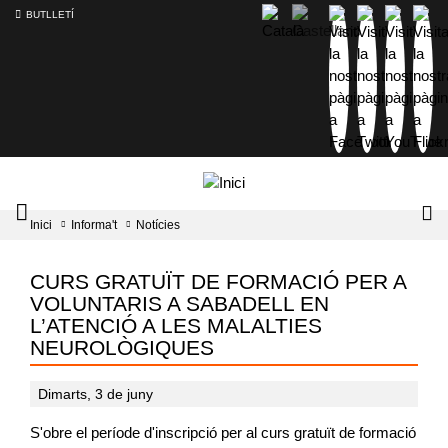
BUTLLETÍ
Mobile
Lo
Inici
Informa't
Notícies
menu
tog
toggler
CURS GRATUÏT DE FORMACIÓ PER A
VOLUNTARIS A SABADELL EN
L’ATENCIÓ A LES MALALTIES
NEUROLÒGIQUES
Dimarts, 3 de juny
S'obre el període d'inscripció per al curs gratuït de formació