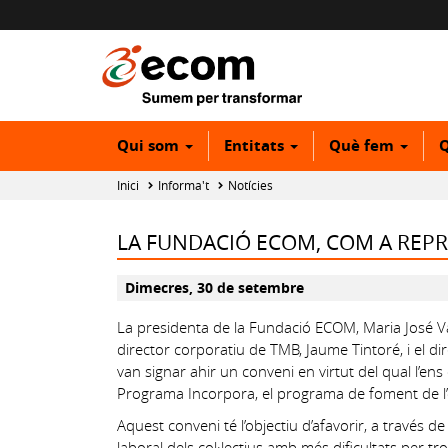
Qui som
Entitats
Què fem
Q
Inici
Informa't
Notícies
LA FUNDACIÓ ECOM, COM A REP
Dimecres, 30 de setembre
La presidenta de la Fundació ECOM, Maria José V
director corporatiu de TMB, Jaume Tintoré, i el dir
van signar ahir un conveni en virtut del qual l’en
Programa Incorpora, el programa de foment de l’oc
Aquest conveni té l’objectiu d’afavorir, a través 
laboral dels col·lectius amb més dificultats per 