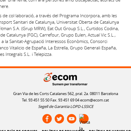
nere.
 de col·laboració, a través del Programa Incorpora, amb les
sport Sanitari de Catalunya, Universitat Oberta de Catalunya
 Fitman S.A. (Grup MRW), Eat Out Group S.L., Curtidos Codina,
 de Catalunya (FGC), Carrefour, Grupo Eulen, Actual Vic S.L.,
rs a la Sanitat-Agrupació Interessos Econòmics, Consorci
Banco Vitalicio de España, La Estrella, Grupo Generali España,
 Integrals S.L. i Telepizza.
Gran Via de les Corts Catalanes 562, pral. 2a. 08011 Barcelona
Tel. 93 451 55 50 Fax. 93 451 69 04
ecom@ecom.cat
Segell de Garantia LOPD-LSSICE