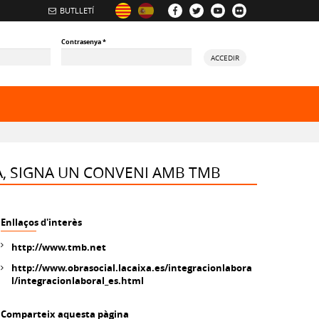
BUTLLETÍ
Contrasenya
*
ACCEDIR
, SIGNA UN CONVENI AMB TMB
Enllaços d'interès
http://www.tmb.net
http://www.obrasocial.lacaixa.es/integracionlabora
l/integracionlaboral_es.html
Comparteix aquesta pàgina