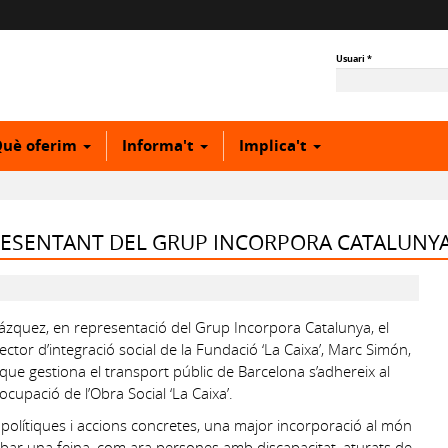
Usuari
*
uè oferim
Informa't
Implica't
RESENTANT DEL GRUP INCORPORA CATALUNYA
ázquez, en representació del Grup Incorpora Catalunya, el
ector d’integració social de la Fundació ‘La Caixa’, Marc Simón,
s que gestiona el transport públic de Barcelona s’adhereix al
upació de l’Obra Social ‘La Caixa’.
de polítiques i accions concretes, una major incorporació al món
trobar una feina, com ara persones amb discapacitat, aturats de