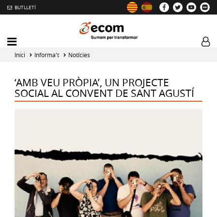
BUTLLETÍ
Mobile
Log
menu
tog
Inici
Informa't
Notícies
toggler
‘AMB VEU PRÒPIA’, UN PROJECTE
SOCIAL AL CONVENT DE SANT AGUSTÍ