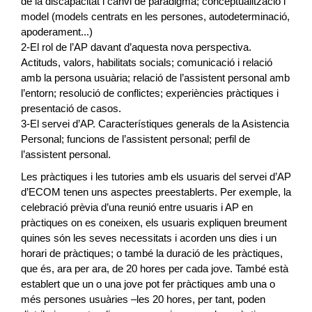
de la discapacitat i canvi de paradigma; conceptualització i
model (models centrats en les persones, autodeterminació,
apoderament...)
2-El rol de l’AP davant d’aquesta nova perspectiva.
Actituds, valors, habilitats socials; comunicació i relació
amb la persona usuària; relació de l’assistent personal amb
l’entorn; resolució de conflictes; experiències pràctiques i
presentació de casos.
3-El servei d’AP. Característiques generals de la Asistencia
Personal; funcions de l’assistent personal; perfil de
l’assistent personal.
Les pràctiques i les tutories amb els usuaris del servei d’AP
d’ECOM tenen uns aspectes preestablerts. Per exemple, la
celebració prèvia d’una reunió entre usuaris i AP en
pràctiques on es coneixen, els usuaris expliquen breument
quines són les seves necessitats i acorden uns dies i un
horari de pràctiques; o també la duració de les pràctiques,
que és, ara per ara, de 20 hores per cada jove. També està
establert que un o una jove pot fer pràctiques amb una o
més persones usuàries –les 20 hores, per tant, poden