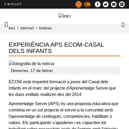
BUTLLETÍ
Mobile
Lo
Inici
Informa't
Notícies
menu
tog
toggler
EXPERIÈNCIA APS ECOM-CASAL
DELS INFANTS
Dimecres, 17 de febrer
ECOM està impartint formació a joves del Casal dels
Infants en el marc del projecte d’Aprenentatge Servei que
les dues entitats realitzen des del 2014
Aprenentatge Servei (APS) és una proposta educativa que
combina en un sol projecte el servei a la comunitat amb
l’aprenentatge de continguts, competències, habilitats o
valors. Els participants s’apoderen i es capaciten tot
treballant sobre necessitats reals de l’entorn amb l’objectiu