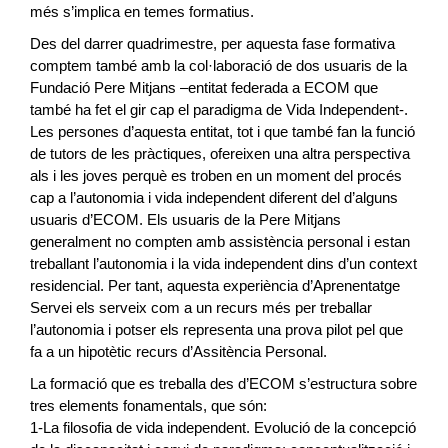
més s’implica en temes formatius.
Des del darrer quadrimestre, per aquesta fase formativa
comptem també amb la col·laboració de dos usuaris de la
Fundació Pere Mitjans –entitat federada a ECOM que
també ha fet el gir cap el paradigma de Vida Independent-.
Les persones d’aquesta entitat, tot i que també fan la funció
de tutors de les pràctiques, ofereixen una altra perspectiva
als i les joves perquè es troben en un moment del procés
cap a l’autonomia i vida independent diferent del d’alguns
usuaris d’ECOM. Els usuaris de la Pere Mitjans
generalment no compten amb assistència personal i estan
treballant l’autonomia i la vida independent dins d’un context
residencial. Per tant, aquesta experiència d’Aprenentatge
Servei els serveix com a un recurs més per treballar
l’autonomia i potser els representa una prova pilot pel que
fa a un hipotètic recurs d’Assitència Personal.
La formació que es treballa des d’ECOM s’estructura sobre
tres elements fonamentals, que són:
1-La filosofia de vida independent. Evolució de la concepció