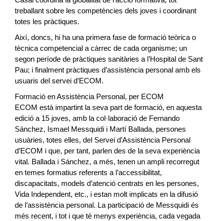
treballant sobre les competències dels joves i coordinant
totes les pràctiques.
Així, doncs, hi ha una primera fase de formació teòrica o
tècnica competencial a càrrec de cada organisme; un
segon període de pràctiques sanitàries a l’Hospital de Sant
Pau; i finalment pràctiques d’assistència personal amb els
usuaris del servei d’ECOM.
Formació en Assistència Personal, per ECOM
ECOM està impartint la seva part de formació, en aquesta
edició a 15 joves, amb la col·laboració de Fernando
Sánchez, Ismael Messquidi i Martí Ballada, persones
usuàries, totes elles, del Servei d’Assistència Personal
d’ECOM i que, per tant, parlen des de la seva experiència
vital. Ballada i Sánchez, a més, tenen un ampli recorregut
en temes formatius referents a l’accessibilitat,
discapacitats, models d’atenció centrats en les persones,
Vida Independent, etc., i estan molt implicats en la difusió
de l’assistència personal. La participació de Messquidi és
més recent, i tot i que té menys experiència, cada vegada