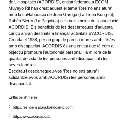
de L'Hospitalet (ACORDIS), entitat federada a ECOM.
Muyayo Rif han creat aquest el tema ‘Res no ens atura’
amb la col•laboració de Joan Garriga (La Troba Kung-fú),
Rubén Sierra (La Pegatina) i els nois i noies de l'associació
ACORDIS. Els beneficis de les descàrregues d’aquesta
cançó aniran destinats a finançar activitats d’ACORDIS.
Creada el 1988, per un grup de pares i mares amb fills/es
amb discapacitat, ACORDIS és una entitat que té com a
objectiu promoure l'autonomia personal i la millora de la
qualitat de vida de les persones amb discapacitat i les
seves famílies.
Escolteu i descarregueu-vos ‘Res no ens atura’ i
solidaritzeu-vos amb ACORDIS i les persones amb
discapacitat.
Enllaços d'interès
http://resnoensatura.bandcamp.com/
http://www.acordis.cat/