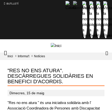
BUTLLETÍ
Mobile
Lo
Inici
Informa't
Notícies
menu
tog
toggler
"RES NO ENS ATURA".
DESCÀRREGUES SOLIDÀRIES EN
BENEFICI D'ACORDIS.
Dimecres, 15 de maig
"Res no ens atura " és una iniciativa solidària amb l'
Associació Coordinadora de Persones amb Discapacitat