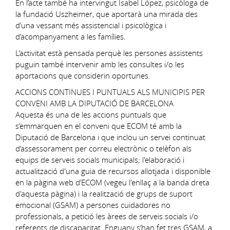
En l’acte també ha intervingut Isabel López, psicòloga de
la fundació Uszheimer, que aportarà una mirada des
d’una vessant més assistencial i psicològica i
d’acompanyament a les famílies.
L’activitat està pensada perquè les persones assistents
puguin també intervenir amb les consultes i/o les
aportacions que considerin oportunes.
ACCIONS CONTINUES I PUNTUALS ALS MUNICIPIS PER
CONVENI AMB LA DIPUTACIÓ DE BARCELONA
Aquesta és una de les accions puntuals que
s’emmarquen en el conveni que ECOM té amb la
Diputació de Barcelona i que inclou un servei continuat
d’assessorament per correu electrònic o telèfon als
equips de serveis socials municipals; l'elaboració i
actualització d'una guia de recursos allotjada i disponible
en la pàgina web d’ECOM (vegeu l'enllaç a la banda dreta
d'aquesta pàgina) i la realització de grups de suport
emocional (GSAM) a persones cuidadores no
professionals, a petició les àrees de serveis socials i/o
referents de discapacitat. Enguany s’han fet tres GSAM, a