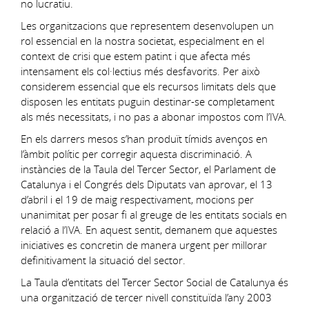
no lucratiu.
Les organitzacions que representem desenvolupen un
rol essencial en la nostra societat, especialment en el
context de crisi que estem patint i que afecta més
intensament els col·lectius més desfavorits. Per això
considerem essencial que els recursos limitats dels que
disposen les entitats puguin destinar-se completament
als més necessitats, i no pas a abonar impostos com l’IVA.
En els darrers mesos s’han produït tímids avenços en
l’àmbit polític per corregir aquesta discriminació. A
instàncies de la Taula del Tercer Sector, el Parlament de
Catalunya i el Congrés dels Diputats van aprovar, el 13
d’abril i el 19 de maig respectivament, mocions per
unanimitat per posar fi al greuge de les entitats socials en
relació a l’IVA. En aquest sentit, demanem que aquestes
iniciatives es concretin de manera urgent per millorar
definitivament la situació del sector.
La Taula d’entitats del Tercer Sector Social de Catalunya és
una organització de tercer nivell constituïda l’any 2003