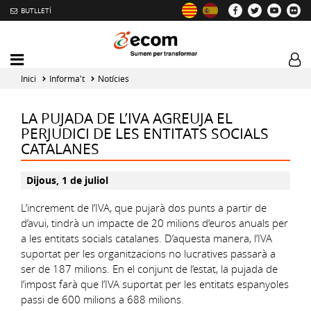
BUTLLETÍ
Mobile
Log
menu
tog
Inici
Informa't
Notícies
toggler
LA PUJADA DE L’IVA AGREUJA EL
PERJUDICI DE LES ENTITATS SOCIALS
CATALANES
Dijous, 1 de juliol
L’increment de l’IVA, que pujarà dos punts a partir de
d’avui, tindrà un impacte de 20 milions d’euros anuals per
a les entitats socials catalanes. D’aquesta manera, l’IVA
suportat per les organitzacions no lucratives passarà a
ser de 187 milions. En el conjunt de l’estat, la pujada de
l’impost farà que l’IVA suportat per les entitats espanyoles
passi de 600 milions a 688 milions.