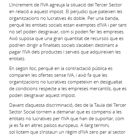
L’increment de l’IVA agreuja la situació del Tercer Sector
en relació a aquest impost. El perjudici que pateixen les
organitzacions no lucratives és doble. Per una banda,
perquè les entitats socials estan exemptes d’IVA i per tant
no se’l poden desgravar, com si poden fer les empreses.
Això suposa que una gran quantitat de recursos que es
podrien dirigir a finalitats socials s’acaben destinant a
pagar l’IVA dels productes i serveis que adquireixen les
entitats.
En segon lloc, perquè en la contractació pública es
comparen les ofertes sense IVA, i això fa que les
organitzacions no lucratives competeixin en desigualtat
de condicions respecte a les empreses mercantils, que es
poden desgravar aquest impost.
Davant d’aquesta discriminació, des de la Taula del Tercer
Sector Social tornem a demanar que es compensi a les
entitats no lucratives per l’IVA que han de suportar, com
ja es fa en altres països europeus. A llarg termini,
sol·licitem que s’instauri un règim d’IVA zero per al sector