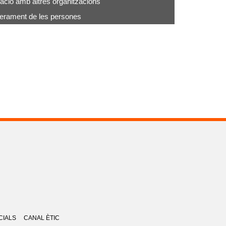
ació amb altres organitzacions
rament de les persones
CIALS
CANAL ÈTIC