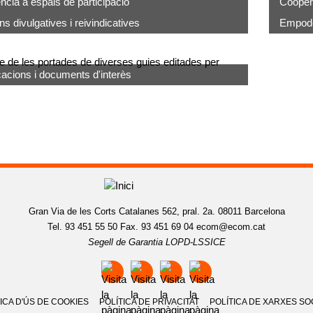
ncia a espais de participació
Cooper
s divulgatives i reivindicatives
Empode
cacions i documents d'interès
Gran Via de les Corts Catalanes 562, pral. 2a. 08011 Barcelona
Tel. 93 451 55 50 Fax. 93 451 69 04
ecom@ecom.cat
Segell de Garantia LOPD-LSSICE
ICA D'ÚS DE COOKIES
POLÍTICA DE PRIVACITAT
POLÍTICA DE XARXES SO