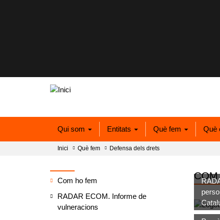
Qui som
Entitats
Què fem
Què 
Inici
Què fem
Defensa dels drets
COM
Com ho fem
RADAR
perso
RADAR ECOM. Informe de
Catal
vulneracions