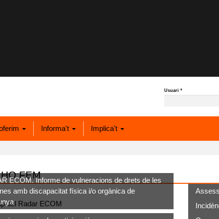
Usuari
*
oferim
Informa't
Implica't
 HO FEM
 ECOM. Informe de vulneracions de drets de les
nes amb discapacitat física i/o orgànica de
Assess
unya
Incidènc