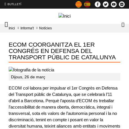
BUTLLETÍ
Mobile
Lo
Inici
Informa't
Notícies
menu
tog
toggler
ECOM COORGANITZA EL 1ER
CONGRÉS EN DEFENSA DEL
TRANSPORT PÚBLIC DE CATALUNYA
Dijous, 26 de març
ECOM col·labora per impulsar el 1er Congrès en Defensa
del Transport públic de Catalunya, que se celebrarà l’11
d’abril a Barcelona. Perquè l’aposta d’ECOM és treballar
l’accessibilitat de manera oberta, democràtica, integral i
transversal, sota els valors de l’autonomia personal i la no
discriminació, tenint en compte i posant en valor la
diversitat humana, teixint aliances amb entitats i moviments