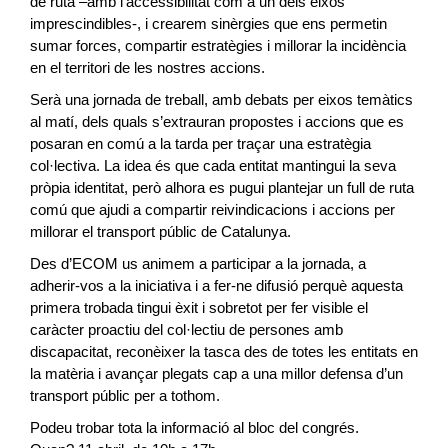
de ruta –amb l’accessibilitat com a un dels eixos
imprescindibles-, i crearem sinèrgies que ens permetin
sumar forces, compartir estratègies i millorar la incidència
en el territori de les nostres accions.
Serà una jornada de treball, amb debats per eixos temàtics
al matí, dels quals s’extrauran propostes i accions que es
posaran en comú a la tarda per traçar una estratègia
col·lectiva. La idea és que cada entitat mantingui la seva
pròpia identitat, però alhora es pugui plantejar un full de ruta
comú que ajudi a compartir reivindicacions i accions per
millorar el transport públic de Catalunya.
Des d’ECOM us animem a participar a la jornada, a
adherir-vos a la iniciativa i a fer-ne difusió perquè aquesta
primera trobada tingui èxit i sobretot per fer visible el
caràcter proactiu del col·lectiu de persones amb
discapacitat, reconèixer la tasca des de totes les entitats en
la matèria i avançar plegats cap a una millor defensa d’un
transport públic per a tothom.
Podeu trobar tota la informació al bloc del congrés.