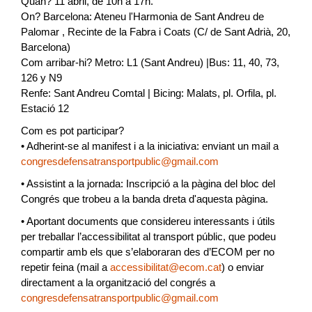
Quan? 11 abril, de 10h a 17h.
On? Barcelona: Ateneu l'Harmonia de Sant Andreu de
Palomar , Recinte de la Fabra i Coats (C/ de Sant Adrià, 20,
Barcelona)
Com arribar-hi? Metro: L1 (Sant Andreu) |Bus: 11, 40, 73,
126 y N9
Renfe: Sant Andreu Comtal | Bicing: Malats, pl. Orfila, pl.
Estació 12
Com es pot participar?
• Adherint-se al manifest i a la iniciativa: enviant un mail a
congresdefensatransportpublic@gmail.com
• Assistint a la jornada: Inscripció a la pàgina del bloc del
Congrés que trobeu a la banda dreta d'aquesta pàgina.
• Aportant documents que considereu interessants i útils
per treballar l’accessibilitat al transport públic, que podeu
compartir amb els que s’elaboraran des d’ECOM per no
repetir feina (mail a
accessibilitat@ecom.cat
) o enviar
directament a la organització del congrés a
congresdefensatransportpublic@gmail.com