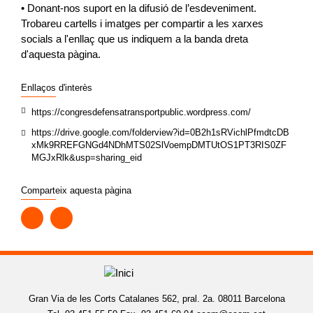
• Donant-nos suport en la difusió de l’esdeveniment.
Trobareu cartells i imatges per compartir a les xarxes
socials a l'enllaç que us indiquem a la banda dreta
d'aquesta pàgina.
Enllaços d'interès
https://congresdefensatransportpublic.wordpress.com/
https://drive.google.com/folderview?id=0B2h1sRVichlPfmdtcDB
xMk9RREFGNGd4NDhMTS02SlVoempDMTUtOS1PT3RIS0ZF
MGJxRlk&usp=sharing_eid
Comparteix aquesta pàgina
Gran Via de les Corts Catalanes 562, pral. 2a. 08011 Barcelona