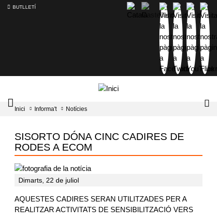
BUTLLETÍ
Mobile
Lo
Inici
Informa't
Notícies
menu
tog
toggler
SISORTO DÓNA CINC CADIRES DE
RODES A ECOM
Dimarts, 22 de juliol
AQUESTES CADIRES SERAN UTILITZADES PER A
REALITZAR ACTIVITATS DE SENSIBILITZACIÓ VERS