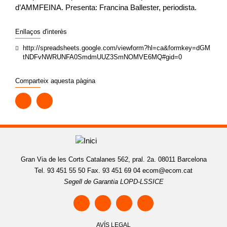
d’AMMFEINA. Presenta: Francina Ballester, periodista.
Enllaços d'interès
http://spreadsheets.google.com/viewform?hl=ca&formkey=dGM
tNDFvNWRUNFA0SmdmUUZ3SmNOMVE6MQ#gid=0
Comparteix aquesta pàgina
Gran Via de les Corts Catalanes 562, pral. 2a. 08011 Barcelona
Tel. 93 451 55 50 Fax. 93 451 69 04
ecom@ecom.cat
Segell de Garantia LOPD-LSSICE
AVÍS LEGAL