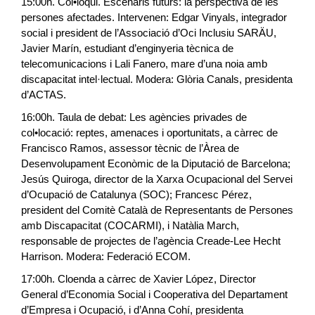
15:00h. Col•loqui. Escenaris futurs: la perspectiva de les
persones afectades. Intervenen: Edgar Vinyals, integrador
social i president de l’Associació d’Oci Inclusiu SARÄU,
Javier Marín, estudiant d’enginyeria tècnica de
telecomunicacions i Lali Fanero, mare d’una noia amb
discapacitat intel·lectual. Modera: Glòria Canals, presidenta
d’ACTAS.
16:00h. Taula de debat: Les agències privades de
col•locació: reptes, amenaces i oportunitats, a càrrec de
Francisco Ramos, assessor tècnic de l’Àrea de
Desenvolupament Econòmic de la Diputació de Barcelona;
Jesús Quiroga, director de la Xarxa Ocupacional del Servei
d’Ocupació de Catalunya (SOC); Francesc Pérez,
president del Comitè Català de Representants de Persones
amb Discapacitat (COCARMI), i Natàlia March,
responsable de projectes de l’agència Creade-Lee Hecht
Harrison. Modera: Federació ECOM.
17:00h. Cloenda a càrrec de Xavier López, Director
General d’Economia Social i Cooperativa del Departament
d’Empresa i Ocupació, i d’Anna Cohí, presidenta