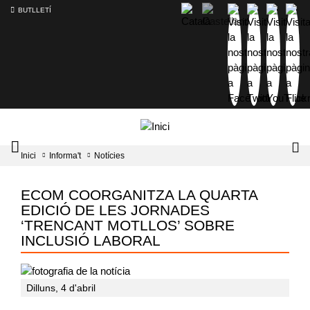
BUTLLETÍ
Mobile
Lo
Inici
Informa't
Notícies
menu
tog
toggler
ECOM COORGANITZA LA QUARTA
EDICIÓ DE LES JORNADES
‘TRENCANT MOTLLOS’ SOBRE
INCLUSIÓ LABORAL
Dilluns, 4 d'abril