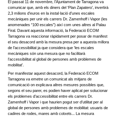
El passat 11 de novembre, l’Ajuntament de Tarragona va
comunicar que, amb els diners del ‘Plan Zapatero’, invertirà
2,3 milions d’euros en la instal·lació d’unes escales
mecàniques per unir els carrers Dr. Zamenhoff i Vapor (les
anomenades “100 escales”) així com unes altres al Palau
Firal. Davant aquesta informació, la Federació ECOM
Tarragona va reaccionar ràpidament per posar de manifest
el seu desacord amb la mesura presa per a aquesta millora
de l’accessibilitat ja que considera que ‘les escales
mecàniques són una mesura que no facilitarà
l’accessibilitat al global de persones amb problemes de
mobilitat’.
Per manifestar aquest desacord, la Federació ECOM
Tarragona va emetre un comunicat als mitjans de
comunicació on explicava altres mesures possibles que,
segons el seu parer, es podien haver aplicat per solucionar
els problemes d’accessibilitat entre els carrers Dr.
Zamenhoff i Vapor i que haurien pogut ser d’utilitat per al
global de persones amb problemes de mobilitat: usuaris de
cadires de rodes, mares amb cotxets... La mesura