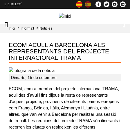
BUTLLETÍ
Mobile
Lo
Inici
Informa't
Notícies
menu
tog
toggler
ECOM ACULL A BARCELONA ALS
REPRESENTANTS DEL PROJECTE
INTERNACIONAL TRAMA
Dimarts, 15 de setembre
ECOM, com a membre del projecte internacional TRAMA,
acull des d'avui i fins dijous la resta de representants
d’aquest projecte, provinents de diferents països europeus
com França, Bèlgica, Itàlia, Alemanya i Lituània, entre
altres, que van venir a Barcelona per realitzar una sessió
de treball. Les reunions del projecte TRAMA són itinerants i
recorren les ciutats on resideixen les diferents