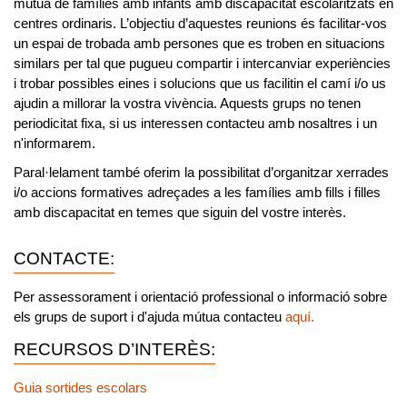
mútua de famílies amb infants amb discapacitat escolaritzats en
centres ordinaris.
L’objectiu d’aquestes reunions és facilitar-vos
un espai de trobada amb persones que es troben en situacions
similars per tal que pugueu compartir i intercanviar experiències
i trobar possibles eines i solucions que us facilitin el camí i/o us
ajudin a millorar la vostra vivència. Aquests grups no tenen
periodicitat fixa, si us interessen contacteu amb nosaltres i un
n'informarem.
Paral·lelament també oferim la possibilitat d’organitzar xerrades
i/o accions formatives
adreçades a les famílies amb fills i filles
amb discapacitat en temes que siguin del vostre interès.
CONTACTE:
Per
assessorament i orientació professional
o
informació sobre
els grups de suport i d'ajuda mútua
contacteu
aquí.
RECURSOS D’INTERÈS:
Guia sortides escolars