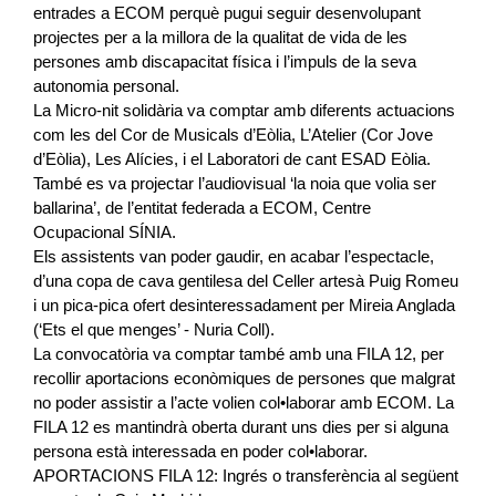
entrades a ECOM perquè pugui seguir desenvolupant
projectes per a la millora de la qualitat de vida de les
persones amb discapacitat física i l’impuls de la seva
autonomia personal.
La Micro-nit solidària va comptar amb diferents actuacions
com les del Cor de Musicals d’Eòlia, L’Atelier (Cor Jove
d’Eòlia), Les Alícies, i el Laboratori de cant ESAD Eòlia.
També es va projectar l’audiovisual ‘la noia que volia ser
ballarina’, de l’entitat federada a ECOM, Centre
Ocupacional SÍNIA.
Els assistents van poder gaudir, en acabar l’espectacle,
d’una copa de cava gentilesa del Celler artesà Puig Romeu
i un pica-pica ofert desinteressadament per Mireia Anglada
(‘Ets el que menges’ - Nuria Coll).
La convocatòria va comptar també amb una FILA 12, per
recollir aportacions econòmiques de persones que malgrat
no poder assistir a l’acte volien col•laborar amb ECOM. La
FILA 12 es mantindrà oberta durant uns dies per si alguna
persona està interessada en poder col•laborar.
APORTACIONS FILA 12: Ingrés o transferència al següent