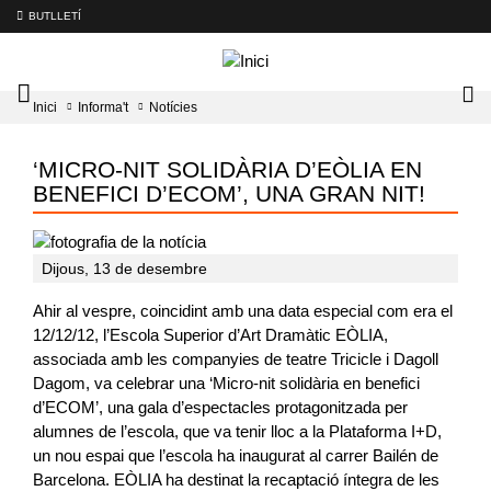
BUTLLETÍ
Mobile
Lo
Inici
Informa't
Notícies
menu
tog
toggler
‘MICRO-NIT SOLIDÀRIA D’EÒLIA EN
BENEFICI D’ECOM’, UNA GRAN NIT!
Dijous, 13 de desembre
Ahir al vespre, coincidint amb una data especial com era el
12/12/12, l’Escola Superior d’Art Dramàtic EÒLIA,
associada amb les companyies de teatre Tricicle i Dagoll
Dagom, va celebrar una ‘Micro-nit solidària en benefici
d’ECOM’, una gala d’espectacles protagonitzada per
alumnes de l’escola, que va tenir lloc a la Plataforma I+D,
un nou espai que l’escola ha inaugurat al carrer Bailén de
Barcelona. EÒLIA ha destinat la recaptació íntegra de les