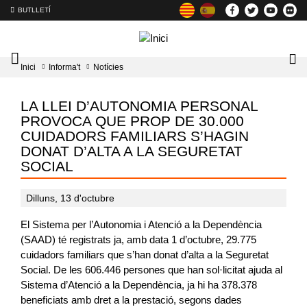
BUTLLETÍ
Mobile
Lo
Inici
Informa't
Notícies
menu
tog
toggler
LA LLEI D’AUTONOMIA PERSONAL
PROVOCA QUE PROP DE 30.000
CUIDADORS FAMILIARS S’HAGIN
DONAT D’ALTA A LA SEGURETAT
SOCIAL
Dilluns, 13 d'octubre
El Sistema per l’Autonomia i Atenció a la Dependència
(SAAD) té registrats ja, amb data 1 d’octubre, 29.775
cuidadors familiars que s’han donat d’alta a la Seguretat
Social. De les 606.446 persones que han sol·licitat ajuda al
Sistema d’Atenció a la Dependència, ja hi ha 378.378
beneficiats amb dret a la prestació, segons dades