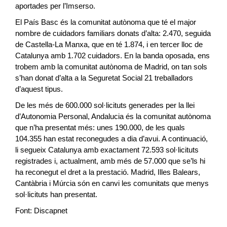
aportades per l’Imserso.
El País Basc és la comunitat autònoma que té el major
nombre de cuidadors familiars donats d’alta: 2.470, seguida
de Castella-La Manxa, que en té 1.874, i en tercer lloc de
Catalunya amb 1.702 cuidadors. En la banda oposada, ens
trobem amb la comunitat autònoma de Madrid, on tan sols
s’han donat d’alta a la Seguretat Social 21 treballadors
d’aquest tipus.
De les més de 600.000 sol·licituts generades per la llei
d’Autonomia Personal, Andalucia és la comunitat autònoma
que n’ha presentat més: unes 190.000, de les quals
104.355 han estat reconegudes a dia d’avui. A continuació,
li segueix Catalunya amb exactament 72.593 sol·licituts
registrades i, actualment, amb més de 57.000 que se’ls hi
ha reconegut el dret a la prestació. Madrid, Illes Balears,
Cantàbria i Múrcia són en canvi les comunitats que menys
sol·licituts han presentat.
Font: Discapnet