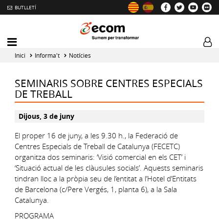
BUTLLETÍ
Mobile
Log
menu
tog
Inici
Informa't
Notícies
toggler
SEMINARIS SOBRE CENTRES ESPECIALS
DE TREBALL
Dijous, 3 de juny
El proper 16 de juny, a les 9.30 h., la Federació de
Centres Especials de Treball de Catalunya (FECETC)
organitza dos seminaris: ‘Visió comercial en els CET’ i
‘Situació actual de les clàusules socials’. Aquests seminaris
tindran lloc a la pròpia seu de l’entitat a l’Hotel d’Entitats
de Barcelona (c/Pere Vergés, 1, planta 6), a la Sala
Catalunya.
PROGRAMA