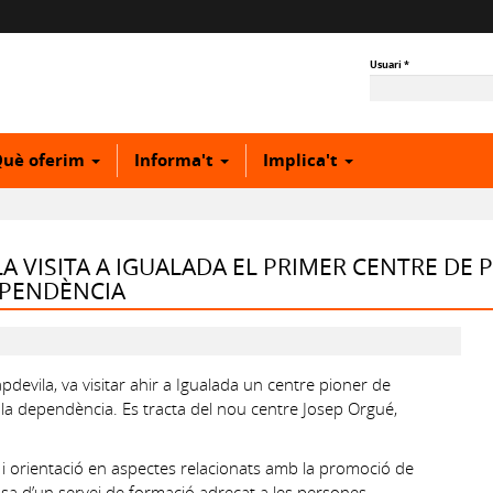
Usuari
*
uè oferim
Informa't
Implica't
A VISITA A IGUALADA EL PRIMER CENTRE DE
EPENDÈNCIA
pdevila, va visitar ahir a Igualada un centre pioner de
la dependència. Es tracta del nou centre Josep Orgué,
i orientació en aspectes relacionats amb la promoció de
posa d’un servei de formació adreçat a les persones