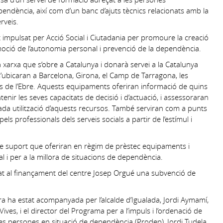
ependència, així com d’un banc d’ajuts tècnics relacionats amb la
rveis.
t impulsat per Acció Social i Ciutadania per promoure la creació
moció de l’autonomia personal i prevenció de la dependència.
 xarxa que s’obre a Catalunya i donarà servei a la Catalunya
s’ubicaran a Barcelona, Girona, el Camp de Tarragona, les
rres de l’Ebre. Aquests equipaments oferiran informació de quins
enir les seves capacitats de decisió i d’actuació, i assessoraran
ada utilització d’aquests recursos. També serviran com a punts
els professionals dels serveis socials a partir de l’estímul i
e suport que oferiran en règim de prèstec equipaments i
l i per a la millora de situacions de dependència.
inat al finançament del centre Josep Orgué una subvenció de
lera ha estat acompanyada per l’alcalde d’Igualada, Jordi Aymamí,
ives, i el director del Programa per a l’impuls i l’ordenació de
 les persones en situació de dependència (Prodep), Jordi Tudela.