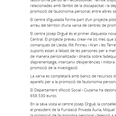
relacionades amb l’àmbit de la discapacitat i la d
promoció de l’autonomia personal, entre altres se
El centre d’Igualada forma part d’un projecte pilo
arreu del territori d’una xarxa de centres de pro
El centre Josep Orgué és el primer d’aquesta nova
Central. El projecte preveu crear-ne sis mes que 
comarques de Lleida, l’Alt Pirineu i Aran i les Te
suports estan a l’abast de les persones per a mant
de manera personalitzada i directa sobre l’adequ
d’aprenentatge, intercanvi d’experiències i millora p
promoció de la investigació.
La xarxa es completarà amb bancs de recursos d
aparells per a la promoció de l’autonomia persona
El Departament d’Acció Social i Ciutania ha dest
658.530 euros.
En la seva visita al centre Josep Orgué, la consel
el president de la Fundació Privada Àuria, Miquel V
la promoció de l’autonomia personal i l’atenció a