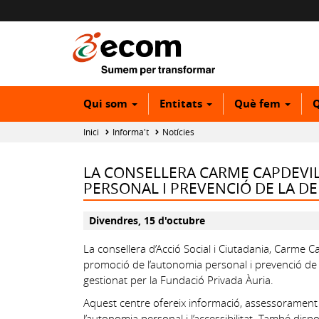
Qui som
Entitats
Què fem
Q
Inici
Informa't
Notícies
LA CONSELLERA CARME CAPDEVIL
PERSONAL I PREVENCIÓ DE LA D
Divendres, 15 d'octubre
La consellera d’Acció Social i Ciutadania, Carme Ca
promoció de l’autonomia personal i prevenció de 
gestionat per la Fundació Privada Àuria.
Aquest centre ofereix informació, assessorament 
l’autonomia personal i l’accessibilitat. També dis