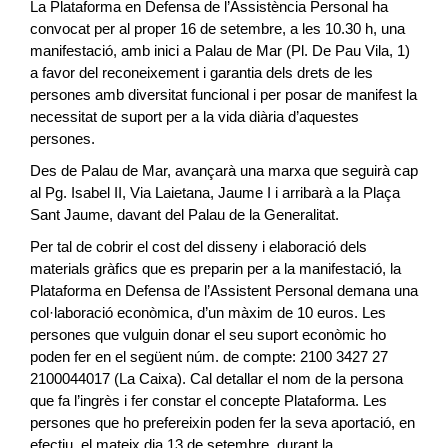
La Plataforma en Defensa de l’Assistència Personal ha
convocat per al proper 16 de setembre, a les 10.30 h, una
manifestació, amb inici a Palau de Mar (Pl. De Pau Vila, 1)
a favor del reconeixement i garantia dels drets de les
persones amb diversitat funcional i per posar de manifest la
necessitat de suport per a la vida diària d’aquestes
persones.
Des de Palau de Mar, avançarà una marxa que seguirà cap
al Pg. Isabel II, Via Laietana, Jaume I i arribarà a la Plaça
Sant Jaume, davant del Palau de la Generalitat.
Per tal de cobrir el cost del disseny i elaboració dels
materials gràfics que es preparin per a la manifestació, la
Plataforma en Defensa de l’Assistent Personal demana una
col·laboració econòmica, d’un màxim de 10 euros. Les
persones que vulguin donar el seu suport econòmic ho
poden fer en el següent núm. de compte: 2100 3427 27
2100044017 (La Caixa). Cal detallar el nom de la persona
que fa l’ingrès i fer constar el concepte Plataforma. Les
persones que ho prefereixin poden fer la seva aportació, en
efectiu, el mateix dia 13 de setembre, durant la