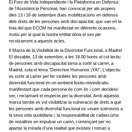
El Foro de Vida Independiente i la Plataforma en Defensa
de l'Assistència Personal, han convocat per als propers
dies 13 i 16 de setembre dues mobilitzacions en defensa
dels drets de les persones amb discapacitat, que van en la
línia del que ECOM ha manifestat en diferents ocasions,
motiu per al qual la nostra entitat dóna el seu ple
recolzament a aquests actes.
II Marxa de la Visibilitat de la Diversitat Funcional, a Madrid
El dissabte, 13 de setembre, a les 18.00 hores el col·lectiu
de persones amb discapacitat torna a sortir al carrer, a
Madrid, sota el lema "Derechos Humanos ¡YA!". L’objectiu
és sortir al carrer per fer visibles les persones amb
diversitat funcional en un ambient festiu-reivindicatiu
manifestant que cada persona és com és i com decideixi
ser, i reclamant el respecte per la diversitat. Amb aquesta
marxa també es vol visibilitzar la vulneració de drets a què
les persones amb diversitat funcional es veuen sotmeses a
la seva vida quotidiana i, la responsabilitat de cadascú/na
de nosaltres en impulsar un canvi, començant per no
apartar la mirada d'una realitat que existeix i roman a