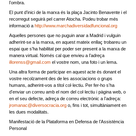
l'ombra.
El punt d’inici de la marxa és la plaça Jacinto Benavente i el
recorregut seguirà pel carrer Atocha. Podeu trobar més
informació a
http://www.marchadiversidadfuncional.org
Aquelles persones que no puguin anar a Madrid i vulguin
adherint-se a la marxa, en aquest mateix enllaç trobareu un
espai que s’ha habilitat per poder ser present a la marxa de
manera virtual. Només cal que envieu a l’adreça
illorenss@gmail.com
el vostre nom, una foto i un lema.
Una altra forma de participar en aquest acte és donant el
vostre recolzament des de les associacions o grups
humans, adherint-vos a títol col·lectiu. Per fer-ho s'ha
d'enviar un correu amb el nom del col·lectiu i pàgina web, o
en el seu defecte, adreça de correu electrònic a l'adreça:
jromanac@diversocracia.org
o, fins i tot, simultàniament en
les dues modalitats.
Manifestació de la Plataforma en Defensa de l’Assistència
Personal