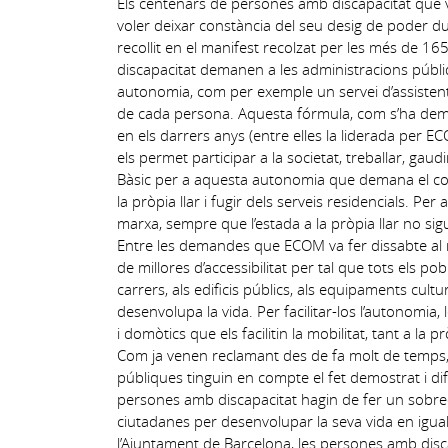
Els centenars de persones amb discapacitat que va
voler deixar constància del seu desig de poder d
recollit en el manifest recolzat per les més de 
discapacitat demanen a les administracions públiq
autonomia, com per exemple un servei d’assistent 
de cada persona. Aquesta fórmula, com s’ha demo
en els darrers anys (entre elles la liderada per 
els permet participar a la societat, treballar, gaud
Bàsic per a aquesta autonomia que demana el col•l
la pròpia llar i fugir dels serveis residencials. P
marxa, sempre que l’estada a la pròpia llar no si
Entre les demandes que ECOM va fer dissabte al 
de millores d’accessibilitat per tal que tots els pob
carrers, als edificis públics, als equipaments cultur
desenvolupa la vida. Per facilitar-los l’autonomia,
i domòtics que els facilitin la mobilitat, tant a la
Com ja venen reclamant des de fa molt de temps, 
públiques tinguin en compte el fet demostrat i d
persones amb discapacitat hagin de fer un sobree
ciutadanes per desenvolupar la seva vida en igual
l’Ajuntament de Barcelona, les persones amb dis