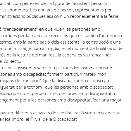
itat, com per exemple, la figura de l’assistent personal,
cs i domòtics. Les entitats del sector, representades per
ministracions públiques així com un reconeixement a la feina
ció “d’encadenament” en què viuen les persones amb
i limitades per la manca de recursos que els facilitin l'autonomia
 terme, amb la participació dels assistents, la construcció d’una
b un missatge. Cap al migdia, en el moment de finalització de
s de la lectura del manifest, la cadena es va trencar per
 col•lectiu.
tes pels assistents van ser: ‘que totes les instal•lacions de
persones amb discapacitat formem part d’un mateix món,
mitjans de transport’; ‘que la discapacitat no es posi cap
; ‘igualtat per a tothom’; ‘que les persones amb discapacitat
ncia, que no es perpetuïn les persones amb discapacitat a
inançament per a les persones amb discapacitat’, ‘per una major
par en diferents activitats de sensibilització sobre discapacitat
eta Impro, el ‘Trivial de la Discapacitat’.