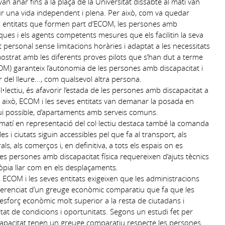
n anar fins a la plaça de la Universitat dissabte al matí van
ur una vida independent i plena. Per això, com va quedar
165 entitats que formen part d’ECOM, les persones amb
ues i els agents competents mesures que els facilitin la seva
personal sense limitacions horàries i adaptat a les necessitats
strat amb les diferents proves pilots que s’han dut a terme
ECOM) garanteix l’autonomia de les persones amb discapacitat i
ir del lleure..., com qualsevol altra persona.
ectiu, és afavorir l’estada de les persones amb discapacitat a
er a això, ECOM i les seves entitats van demanar la posada en
gui possible, d’apartaments amb serveis comuns.
matí en representació del col·lectiu destaca també la comanda
les i ciutats siguin accessibles pel que fa al transport, als
als, als comerços i, en definitiva, a tots els espais on es
 les persones amb discapacitat física requereixen d’ajuts tècnics
 pròpia llar com en els desplaçaments.
ECOM i les seves entitats exigeixen que les administracions
iferenciat d’un greuge econòmic comparatiu que fa que les
sforç econòmic molt superior a la resta de ciutadans i
tat de condicions i oportunitats. Segons un estudi fet per
capacitat tenen un greuge comparatiu respecte les persones