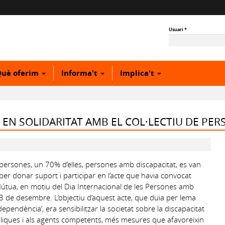
Usuari
*
uè oferim
Informa't
Implica't
, EN SOLIDARITAT AMB EL COL·LECTIU DE PER
persones, un 70% d’elles, persones amb discapacitat, es van
per donar suport i participar en l’acte que havia convocat
tua, en motiu del Dia Internacional de les Persones amb
 3 de desembre. L’objectiu d’aquest acte, que duia per lema
ndència’, era sensibilitzar la societat sobre la discapacitat
liques i als agents competents, més mesures que afavoreixin