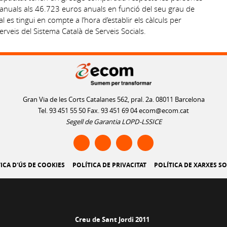
anuals als 46.723 euros anuals en funció del seu grau de
es tingui en compte a l’hora d’establir els càlculs per
erveis del Sistema Català de Serveis Socials.
Gran Via de les Corts Catalanes 562, pral. 2a. 08011 Barcelona
Tel. 93 451 55 50 Fax. 93 451 69 04
ecom@ecom.cat
Segell de Garantia LOPD-LSSICE
ICA D'ÚS DE COOKIES
POLÍTICA DE PRIVACITAT
POLÍTICA DE XARXES SO
Creu de Sant Jordi 2011