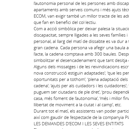
l’autonomia personal de les persones amb discapac
apartaments amb serveis comuns i més ajuts tècni
ECOM, van exigir també un millor tracte de les ad
que fan en benefici del col·lectiu.
Com a acció simbòlica per deixar palesa la situa
discapacitat, sempre lligades a les seves famílies 
personal, al llarg del matí de dissabte es va dur a
gran cadena. Cada persona va afegir una baula am
l’acte, la cadena comptava amb 300 baules. Despré
simbolitzar el desencadenament que tant desitja el
Alguns dels missatges i de les reivindicacions escri
nova construcció estiguin adaptades’; ‘que les 
oportunitats per a tothom’; ‘plena adaptació dels 
cadena’; ‘ajuts per als cuidadors i les cuidadores’
puguem ser ciutadans de ple dret’, ‘prou dependè
casa, més foment de l’autonomia’, ‘més i millor f
llibertat de moviment a la ciutat i al camp’, etc.
Durant tot el matí, els assistents van poder partici
així com gaudir de l’espectacle de la companyia Plan
LES DEMANDES D’ECOM I LES SEVES ENTITATS