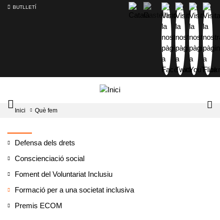
BUTLLETÍ
Mobile
Lo
Inici
Què fem
menu
tog
toggler
Defensa dels drets
Conscienciació social
Foment del Voluntariat Inclusiu
Formació per a una societat inclusiva
Premis ECOM