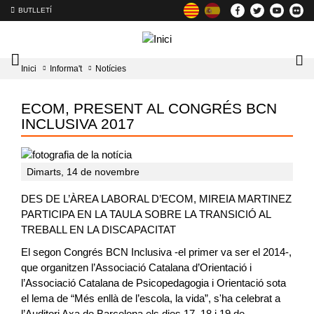
BUTLLETÍ
Mobile
Lo
Inici
Informa't
Notícies
menu
tog
toggler
ECOM, PRESENT AL CONGRÉS BCN
INCLUSIVA 2017
Dimarts, 14 de novembre
DES DE L’ÀREA LABORAL D’ECOM, MIREIA MARTINEZ
PARTICIPA EN LA TAULA SOBRE LA TRANSICIÓ AL
TREBALL EN LA DISCAPACITAT
El segon Congrés BCN Inclusiva -el primer va ser el 2014-,
que organitzen l’Associació Catalana d’Orientació i
l’Associació Catalana de Psicopedagogia i Orientació sota
el lema de “Més enllà de l’escola, la vida”, s'ha celebrat a
l’Auditori Axa de Barcelona els dies 17, 18 i 19 de