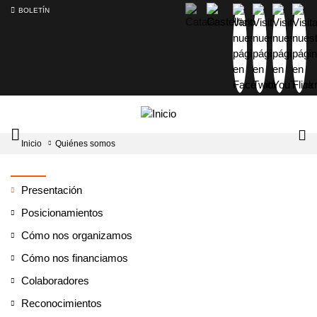
BOLETÍN
Intercambiador
Lo
Inicio
Quiénes somos
del
tog
menú
principal
Presentación
Posicionamientos
Cómo nos organizamos
Cómo nos financiamos
Colaboradores
Reconocimientos