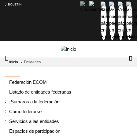
BOLETÍN
Intercambiador
Lo
Inicio
Entidades
del
tog
menú
principal
Federación ECOM
Listado de entidades federadas
¡Sumaros a la federación!
Cómo federarse
Servicios a las entidades
Espacios de participación