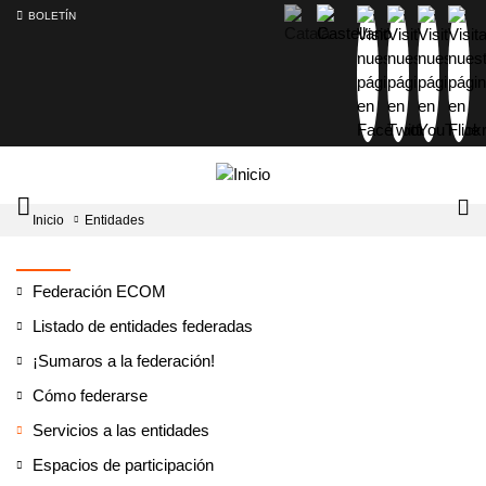
BOLETÍN
Intercambiador
Lo
Inicio
Entidades
del
tog
menú
principal
Federación ECOM
Listado de entidades federadas
¡Sumaros a la federación!
Cómo federarse
Servicios a las entidades
Espacios de participación