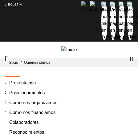
BOLETÍN
Intercambiador
Lo
Inicio
Quiénes somos
del
tog
menú
principal
Presentación
Posicionamientos
Cómo nos organizamos
Cómo nos financiamos
Colaboradores
Reconocimientos