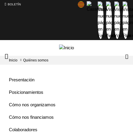
BOLETÍN
Intercambiador
Lo
Inicio
Quiénes somos
del
tog
menú
principal
Presentación
Posicionamientos
Cómo nos organizamos
Cómo nos financiamos
Colaboradores