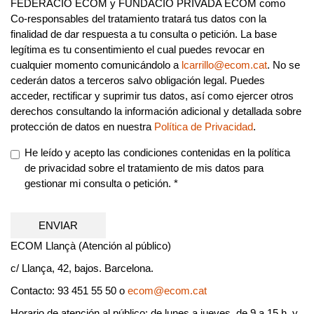
FEDERACIÓ ECOM y FUNDACIÓ PRIVADA ECOM como
Co-responsables del tratamiento tratará tus datos con la
finalidad de dar respuesta a tu consulta o petición. La base
legítima es tu consentimiento el cual puedes revocar en
cualquier momento comunicándolo a
lcarrillo@ecom.cat
. No se
cederán datos a terceros salvo obligación legal. Puedes
acceder, rectificar y suprimir tus datos, así como ejercer otros
derechos consultando la información adicional y detallada sobre
protección de datos en nuestra
Política de Privacidad
.
He leído y acepto las condiciones contenidas en la política
de privacidad sobre el tratamiento de mis datos para
gestionar mi consulta o petición. *
LOPD
*
ENVIAR
ECOM Llançà
(Atención al público)
c/ Llança, 42, bajos. Barcelona.
Contacto: 93 451 55 50 o
ecom@ecom.cat
Horario de atención al público: de lunes a jueves, de 9 a 15 h, y