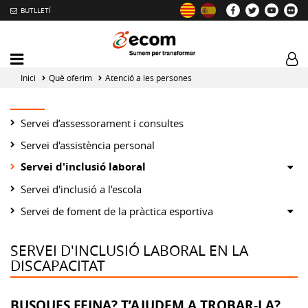
BUTLLETÍ
Mobile
Log
menu
tog
Inici
Què oferim
Atenció a les persones
toggler
Servei d’assessorament i consultes
Servei d'assistència personal
Servei d'inclusió laboral
Sh
or
Servei d'inclusió a l’escola
hid
Sh
Servei de foment de la pràctica esportiva
su
or
hid
SERVEI D'INCLUSIÓ LABORAL EN LA
su
DISCAPACITAT
BUSQUES FEINA? T’AJUDEM A TROBAR-LA?